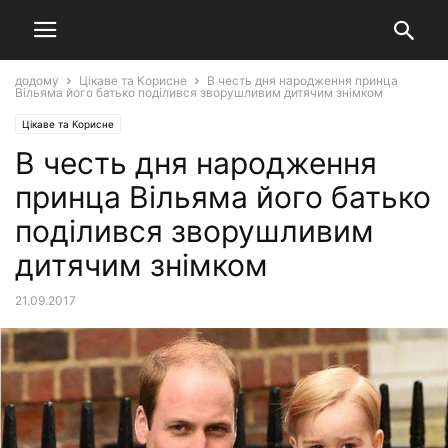
додому
Цікаве та Корисне
В честь дня народження принца
Вільяма його батько поділився зворушливим дитячим знімком
Цікаве та Корисне
В честь дня народження
принца Вільяма його батько
поділився зворушливим
дитячим знімком
21.09.2017