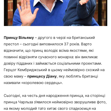
Принцу Вільяму
– другого в черзі на британський
престол – сьогодні виповнилося 37 років. Варто
відзначити, що принц володіє всіма якостями, які
повинні відрізняти сучасного монарха: він викликає
довіру підданих і займається соціальними проектами.
Герцог Кембриджський в цьому неймовірно схожий на
свою маму –
принцесу Діану
, яку люблять британці
називали «королевою сердець».
Сьогодні, на честь дня народження принца, на сторінці
принца Чарльза з’явилося неймовірно зворушливе фото,
на якому молодий тато хитає свого спадкоємця на