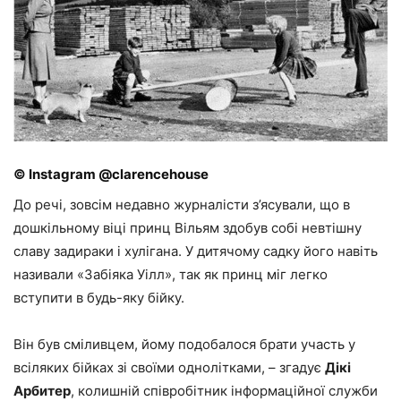
© Instagram @clarencehouse
До речі, зовсім недавно журналісти з’ясували, що в
дошкільному віці принц Вільям здобув собі невтішну
славу задираки і хулігана. У дитячому садку його навіть
називали «Забіяка Уілл», так як принц міг легко
вступити в будь-яку бійку.
Він був сміливцем, йому подобалося брати участь у
всіляких бійках зі своїми однолітками, – згадує
Дікі
Арбитер
, колишній співробітник інформаційної служби