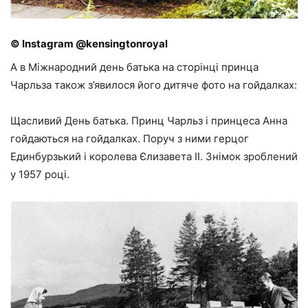
© Instagram @kensingtonroyal
А в Міжнародний день батька на сторінці принца
Чарльза також з’явилося його дитяче фото на гойдалках:
Щасливий День батька. Принц Чарльз і принцеса Анна
гойдаються на гойдалках. Поруч з ними герцог
Единбурзький і королева Єлизавета II. Знімок зроблений
у 1957 році.