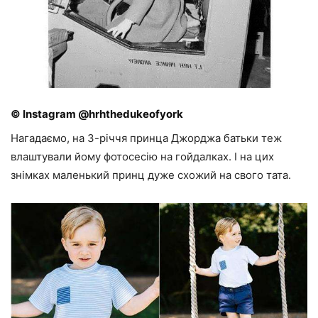
© Instagram @hrhthedukeofyork
Нагадаємо, на 3-річчя принца Джорджа батьки теж
влаштували йому фотосесію на гойдалках. І на цих
знімках маленький принц дуже схожий на свого тата.