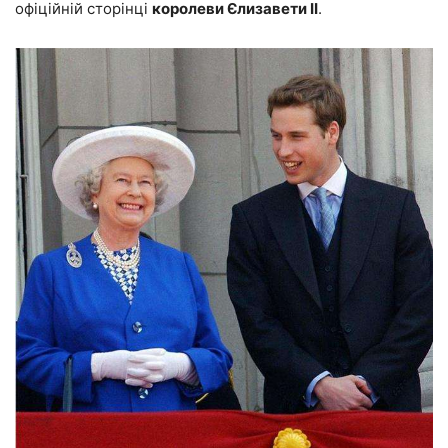
офіційній сторінці
королеви Єлизавети II
.