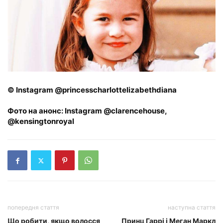
© Instagram @princesscharlottelizabethdiana
Фото на анонс: Instagram @clarencehouse,
@kensingtonroyal
попередня стаття
наступна стаття
Що робити, якщо волосся
Принц Гаррі і Меган Маркл