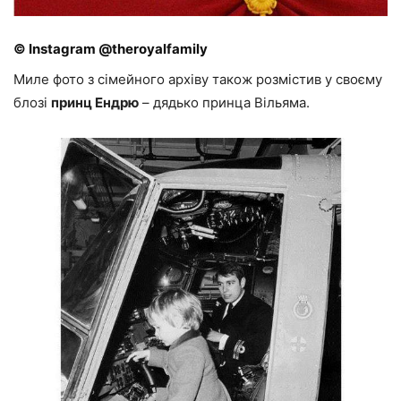
© Instagram @theroyalfamily
Миле фото з сімейного архіву також розмістив у своєму
блозі
принц Ендрю
– дядько принца Вільяма.