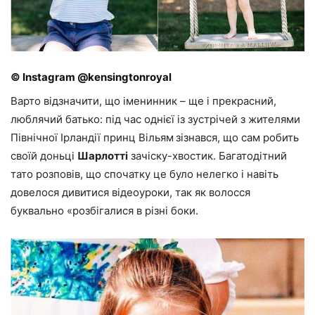
© Instagram @kensingtonroyal
Варто відзначити, що іменинник – ще і прекрасний,
люблячий батько: під час однієї із зустрічей з жителями
Північної Ірландії принц Вільям
зізнався, що сам робить
своїй доньці
Шарлотті
зачіску-хвостик. Багатодітний
тато розповів, що спочатку це було нелегко і навіть
довелося дивитися відеоуроки, так як волосся
буквально «розбігалися в різні боки.