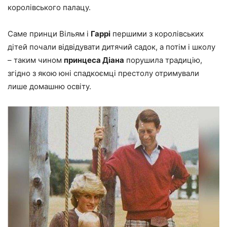
королівського палацу.
Саме принци Вільям і
Гаррі
першими з королівських
дітей почали відвідувати дитячий садок, а потім і школу
– таким чином
принцеса Діана
порушила традицію,
згідно з якою юні спадкоємці престолу отримували
лише домашню освіту.