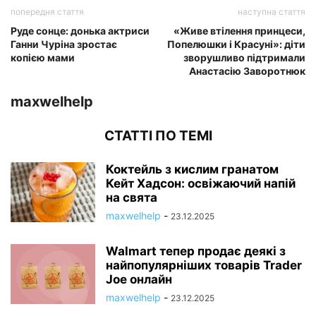
попередня стаття
наступна стаття
Руде сонце: донька актриси
«Живе втілення принцеси,
Ганни Чуріна зростає
Попелюшки і Красуні»: діти
копією мами
зворушливо підтримали
Анастасію Заворотнюк
maxwelhelp
СТАТТІ ПО ТЕМІ
Коктейль з кислим гранатом
Кейт Хадсон: освіжаючий напій
на свята
maxwelhelp
-
23.12.2025
Walmart тепер продає деякі з
найпопулярніших товарів Trader
Joe онлайн
maxwelhelp
-
23.12.2025