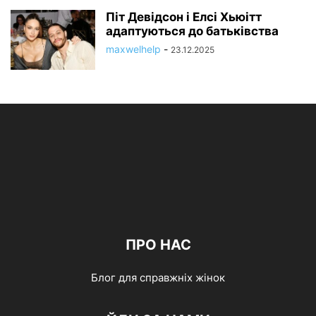
Піт Девідсон і Елсі Хьюітт
адаптуються до батьківства
maxwelhelp
-
23.12.2025
ПРО НАС
Блог для справжніх жінок