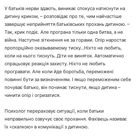
У батьків нерви здають, виникає спокуса натиснути на
дитину криком, – розповідає про те, чим найчастіше
завершує неприйняття батьківських прохань дитиною. –
Так, крик подіє. Але програна тільки одна битва, а не
війна. Наступне зіткнення не за горами. Опір наростає
пропорційно оказываемому тиску…Ніхто не любить,
коли на нього тиснуть. Діти не виняток. Автоматично
спрацьовує реакція захисту. Ніхто не любить
програвати. Але коли йде боротьба, переможені
повинні бути за визначенням. І якщо переможеним себе
почуває батько, він починає тиснути, якщо дитина –
чинити опір і огризатися.
Психолог перераховує ситуації, коли батьки
неправильно озвучує своє прохання. Фахівець називає
їх «скалкою» в комунікації з дитиною.