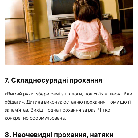
7. Складносурядні прохання
«Вимий руки, збери речі з підлоги, повісь їх в шафу і йди
обідати». Дитина виконує останню прохання, тому що її
запам’ятав. Вихід – одна прохання за раз. Чітко і
конкретно сформульована.
8. Неочевидні прохання, натяки