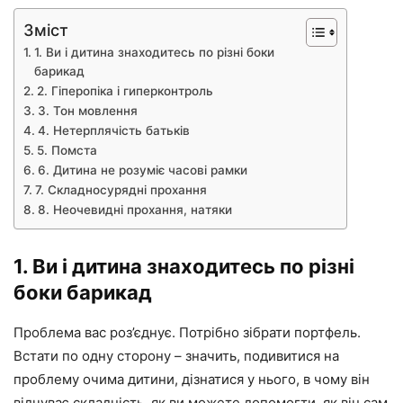
Зміст
1. Ви і дитина знаходитесь по різні боки
барикад
2. Гіперопіка і гиперконтроль
3. Тон мовлення
4. Нетерплячість батьків
5. Помста
6. Дитина не розуміє часові рамки
7. Складносурядні прохання
8. Неочевидні прохання, натяки
1. Ви і дитина знаходитесь по різні
боки барикад
Проблема вас роз’єднує. Потрібно зібрати портфель.
Встати по одну сторону – значить, подивитися на
проблему очима дитини, дізнатися у нього, в чому він
відчуває складність, як ви можете допомогти, як він сам