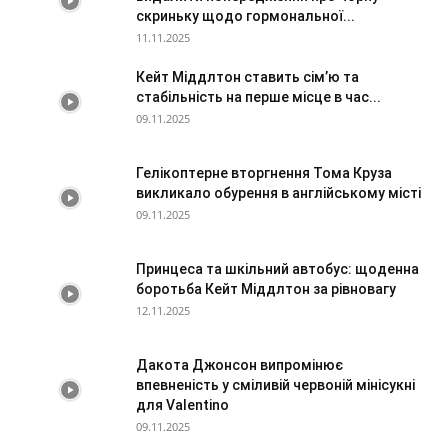
скриньку щодо гормональної...
11.11.2025
Кейт Міддлтон ставить сім’ю та
стабільність на перше місце в час...
09.11.2025
Гелікоптерне вторгнення Тома Круза
викликало обурення в англійському місті
09.11.2025
Принцеса та шкільний автобус: щоденна
боротьба Кейт Міддлтон за рівновагу
12.11.2025
Дакота Джонсон випромінює
впевненість у сміливій червоній мінісукні
для Valentino
09.11.2025