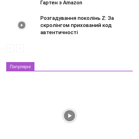
Гартен з Amazon
Розгадування поколінь Z: За
скролінгом прихований код
автентичності
Популярні