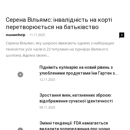
Серена Вільямс: інвалідність на корті
перетворюється на батьківство
maxwelhelp
-
11.11.2025
0
Серена Вільямс, яку широко вважають однією з найкращих
тенісисток усіх часів із 23 титулами на турнірах Великого
шолома, відома своєю...
Підніміть кулінарію на новий рівень з
улюбленими продуктами Іни Гартен з...
12.11.2025
Зростання імен, натхненних зброєю:
відображення сучасної ідентичності
08.11.2025
Змінні тенденції: FDA намагається
видалити попередження про чорну