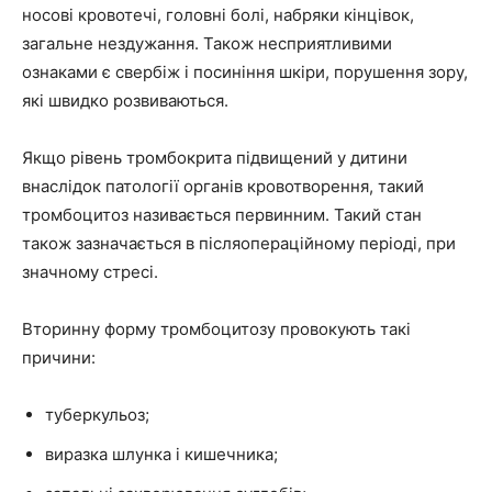
носові кровотечі, головні болі, набряки кінцівок,
загальне нездужання. Також несприятливими
ознаками є свербіж і посиніння шкіри, порушення зору,
які швидко розвиваються.
Якщо рівень тромбокрита підвищений у дитини
внаслідок патології органів кровотворення, такий
тромбоцитоз називається первинним. Такий стан
також зазначається в післяопераційному періоді, при
значному стресі.
Вторинну форму тромбоцитозу провокують такі
причини:
туберкульоз;
виразка шлунка і кишечника;