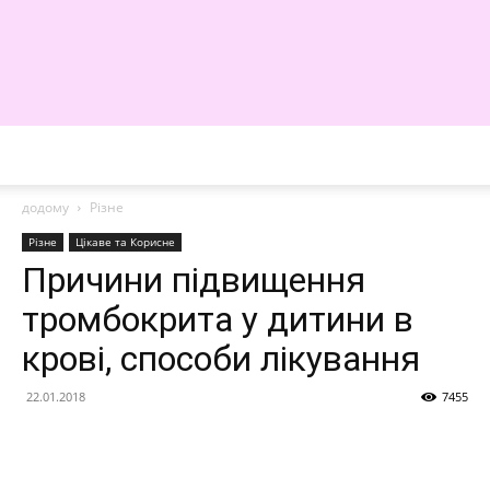
WE
додому
Різне
Різне
Цікаве та Корисне
Причини підвищення
тромбокрита у дитини в
крові, способи лікування
22.01.2018
7455