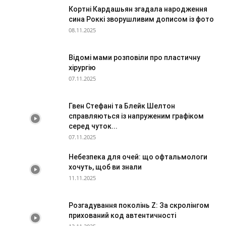
Кортні Кардашьян згадала народження
сина Роккі зворушливим дописом із фото
08.11.2025
Відомі мами розповіли про пластичну
хірургію
07.11.2025
Гвен Стефані та Блейк Шелтон
справляються із напруженим графіком
серед чуток...
07.11.2025
Небезпека для очей: що офтальмологи
хочуть, щоб ви знали
11.11.2025
Розгадування поколінь Z: За скролінгом
прихований код автентичності