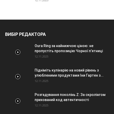
12.11.2025
ВИБІР РЕДАКТОРА
Oura Ring за найнижчою ціною: не
пропустіть пропозицію Чорної п’ятниці
12.11.2025
Підніміть кулінарію на новий рівень з
улюбленими продуктами Іни Гартен з...
12.11.2025
Розгадування поколінь Z: За скролінгом
прихований код автентичності
12.11.2025