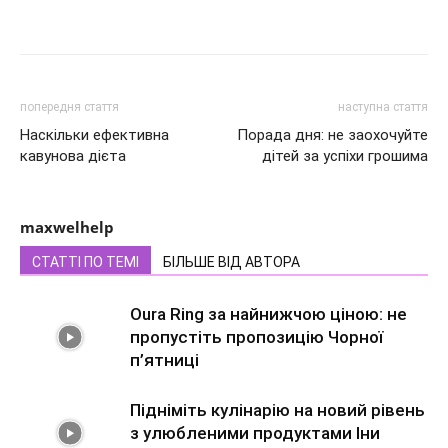
попередня стаття
наступна стаття
Наскільки ефективна
Порада дня: не заохочуйте
кавунова дієта
дітей за успіхи грошима
maxwelhelp
СТАТТІ ПО ТЕМІ
БІЛЬШЕ ВІД АВТОРА
Oura Ring за найнижчою ціною: не
пропустіть пропозицію Чорної
п’ятниці
Підніміть кулінарію на новий рівень
з улюбленими продуктами Іни