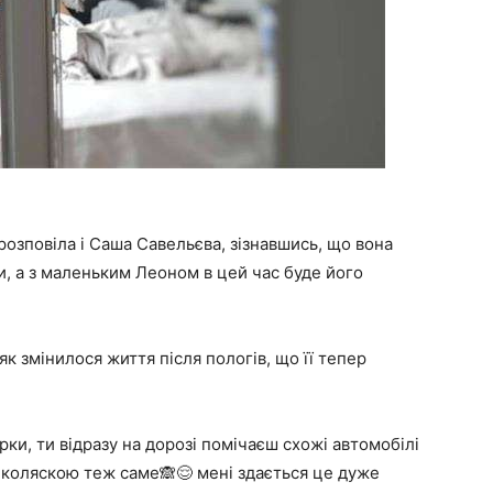
розповіла і Саша Савельєва, зізнавшись, що вона
и, а з маленьким Леоном в цей час буде його
к змінилося життя після пологів, що її тепер
рки, ти відразу на дорозі помічаєш схожі автомобілі
з коляскою теж саме🙈😌 мені здається це дуже