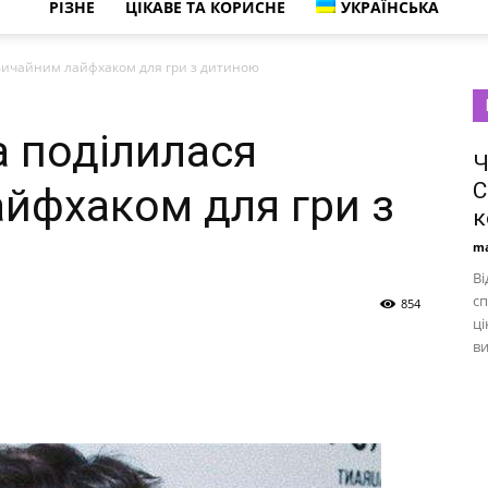
РІЗНЕ
ЦІКАВЕ ТА КОРИСНЕ
УКРАЇНСЬКА
вичайним лайфхаком для гри з дитиною
 поділилася
Ч
С
йфхаком для гри з
к
ma
Ві
сп
854
ці
ви