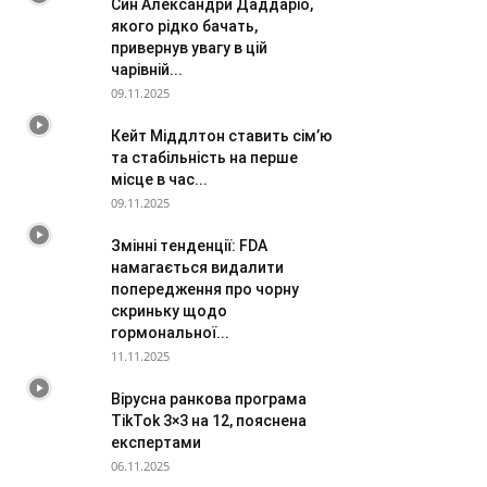
Син Александри Даддаріо,
якого рідко бачать,
привернув увагу в цій
чарівній...
09.11.2025
Кейт Міддлтон ставить сім’ю
та стабільність на перше
місце в час...
09.11.2025
Змінні тенденції: FDA
намагається видалити
попередження про чорну
скриньку щодо
гормональної...
11.11.2025
Вірусна ранкова програма
TikTok 3×3 на 12, пояснена
експертами
06.11.2025