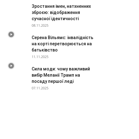
Зростання імен, натхненних
зброєю: відображення
сучасної ідентичності
08.11.2025
Серена Вільямс: інвалідність
на корті перетворюється на
батьківство
11.11.2025
Сила моди: чому важливий
вибір Меланії Трамп на
посаду першої леді
07.11.2025