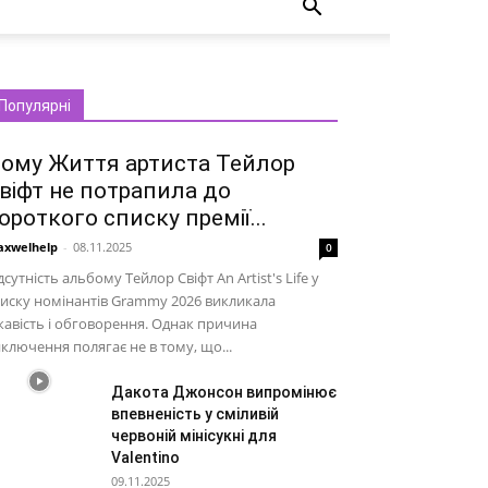
Популярні
ому Життя артиста Тейлор
віфт не потрапила до
ороткого списку премії...
xwelhelp
-
08.11.2025
0
дсутність альбому Тейлор Свіфт An Artist's Life у
иску номінантів Grammy 2026 викликала
кавість і обговорення. Однак причина
ключення полягає не в тому, що...
Дакота Джонсон випромінює
впевненість у сміливій
червоній мінісукні для
Valentino
09.11.2025