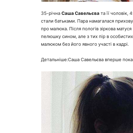
35-річна
Саша Савельєва
та її чоловік, 
стали батьками. Пара намагалася приховув
про малюка. Після пологів зіркова матуся
пелюшку сином, але з тих пір в особистих 
малюком без його явного участі в кадрі.
Детальніше:Саша Савельєва вперше пока