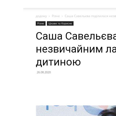
додому
Різне
Саша Савельєва поділилася нез
Різне
Цікаве та Корисне
Саша Савельєва
незвичайним ла
дитиною
26.08.2020