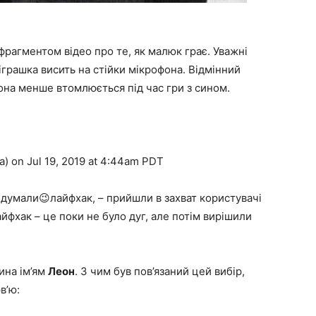
фрагментом відео про те, як малюк грає. Уважні
грашка висить на стійки мікрофона. Відмінний
 вона менше втомлюється під час гри з сином.
a) on Jul 19, 2019 at 4:44am PDT
идумали😉лайфхак, – прийшли в захват користувачі
айфхак – це поки не було дуг, але потім вирішили
ина ім’ям
Леон
. З чим був пов’язаний цей вибір,
в’ю: