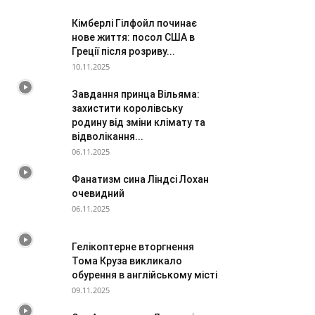
Кімберлі Гілфойл починає
нове життя: посол США в
Греції після розриву...
10.11.2025
Завдання принца Вільяма:
захистити королівську
родину від зміни клімату та
відволікання...
06.11.2025
Фанатизм сина Ліндсі Лохан
очевидний
06.11.2025
Гелікоптерне вторгнення
Тома Круза викликало
обурення в англійському місті
09.11.2025