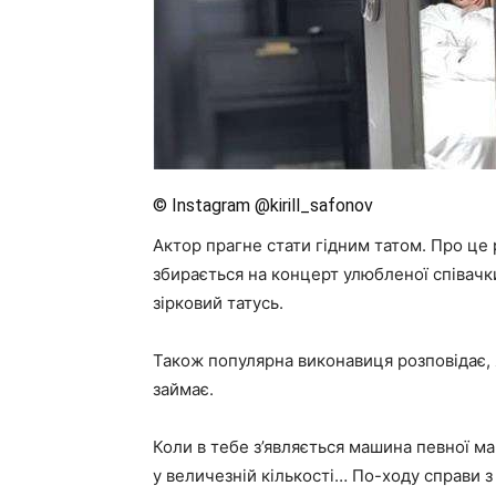
© Instagram @kirill_safonov
Актор прагне стати гідним татом. Про це 
збирається на концерт улюбленої співачк
зірковий татусь.
Також популярна виконавиця розповідає, я
займає.
Коли в тебе з’являється машина певної ма
у величезній кількості… По-ходу справи 