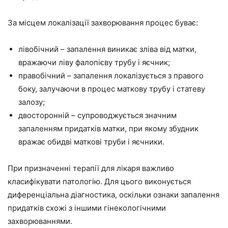
За місцем локалізації захворювання процес буває:
лівобічний – запалення виникає зліва від матки,
вражаючи ліву фалопієву трубу і яєчник;
правобічний – запалення локалізується з правого
боку, залучаючи в процес маткову трубу і статеву
залозу;
двосторонній – супроводжується значним
запаленням придатків матки, при якому збудник
вражає обидві маткові труби і яєчники.
При призначенні терапії для лікаря важливо
класифікувати патологію. Для цього виконується
диференціальна діагностика, оскільки ознаки запалення
придатків схожі з іншими гінекологічними
захворюваннями.