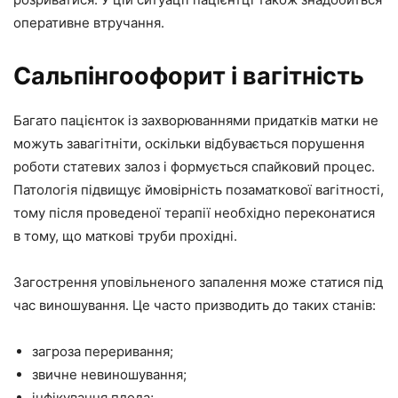
оперативне втручання.
Сальпінгоофорит і вагітність
Багато пацієнток із захворюваннями придатків матки не
можуть завагітніти, оскільки відбувається порушення
роботи статевих залоз і формується спайковий процес.
Патологія підвищує ймовірність позаматкової вагітності,
тому після проведеної терапії необхідно переконатися
в тому, що маткові труби прохідні.
Загострення уповільненого запалення може статися під
час виношування. Це часто призводить до таких станів:
загроза переривання;
звичне невиношування;
інфікування плода;