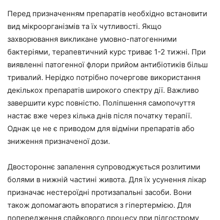
Перед призначенням препаратів необхідно встановити
вид мікроорганізмів та їх чутливості. Якщо
захворювання викликане умовно-патогенними
бактеріями, терапевтичний курс триває 1-2 тижні. При
виявленні патогенної флори прийом антибіотиків більш
тривалий. Нерідко потрібно почергове використання
декількох препаратів широкого спектру дії. Важливо
завершити курс повністю. Поліпшення самопочуття
настає вже через кілька днів після початку терапії.
Однак це не є приводом для відміни препаратів або
зниження призначеної дози.
Двостороннє запалення супроводжується розлитими
болями в нижній частині живота. Для їх усунення лікар
призначає нестероїдні протизапальні засоби. Вони
також допомагають впоратися з гіпертермією. Для
попередження спайкового процесу при підгострому