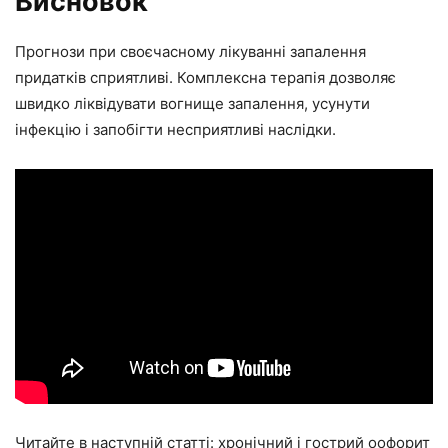
Висновок
Прогнози при своєчасному лікуванні запалення
придатків сприятливі. Комплексна терапія дозволяє
швидко ліквідувати вогнище запалення, усунути
інфекцію і запобігти несприятливі наслідки.
Читайте в наступній статті: хронічний і гострий оофорит