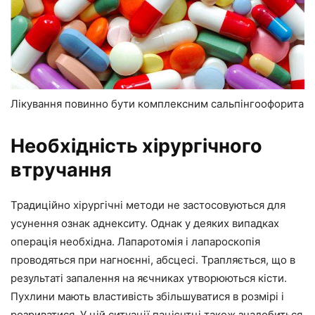
Лікування повинно бути комплексним сальпінгоофорита
Необхідність хірургічного
втручання
Традиційно хірургічні методи не застосовуються для
усунення ознак аднекситу. Однак у деяких випадках
операція необхідна. Лапаротомія і лапароскопія
проводяться при нагноєнні, абсцесі. Трапляється, що в
результаті запалення на яєчниках утворюються кісти.
Пухлини мають властивість збільшуватися в розмірі і
розриватися. У цій ситуації пацієнтці також знадобиться