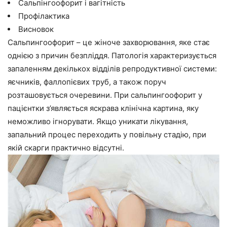
Сальпінгоофорит і вагітність
Профілактика
Висновок
Сальпингоофорит – це жіноче захворювання, яке стає
однією з причин безпліддя. Патологія характеризується
запаленням декількох відділів репродуктивної системи:
яєчників, фаллопієвих труб, а також поруч
розташовується очеревини. При сальпингоофорит у
пацієнтки з’являється яскрава клінічна картина, яку
неможливо ігнорувати. Якщо уникати лікування,
запальний процес переходить у повільну стадію, при
якій скарги практично відсутні.