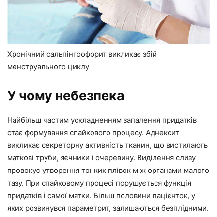
Хронічний сальпінгоофорит викликає збій
менструального циклу
У чому небезпека
Найбільш частим ускладненням запалення придатків
стає формування спайкового процесу. Аднексит
викликає секреторну активність тканин, що вистилають
маткові труби, яєчники і очеревину. Виділення слизу
провокує утворення тонких плівок між органами малого
тазу. При спайковому процесі порушується функція
придатків і самої матки. Більш половини пацієнток, у
яких розвинувся параметрит, залишаються безплідними.