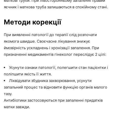
маткові труби. При лівосторонньому запаленні правий
яєчник і маткова труба залишаються в спокійному стані.
Методи корекції
При виявленні патології до терапії слід розпочати
якомога швидше. Своєчасне лікування знижує
ймовірність ускладнень і хронізації запалення. При
призначенні медикаментів гінеколог переслідує 2 цілі:
Усунути ознаки патології, полегшити стан пацієнтки і
поліпшити якість її життя.
Ліквідувати збудника захворювання, усунути
запальний процес та відновити функцію органів малого
тазу.
Антибіотики застосовуються при запаленні придатків
матки завжди.