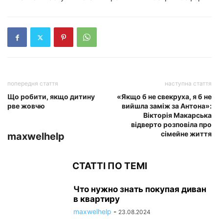
попередня стаття
наступна стаття
Що робити, якщо дитину
«Якщо б не свекруха, я б не
рве жовчю
вийшла заміж за Антона»:
Вікторія Макарська
відверто розповіла про
сімейне життя
maxwelhelp
СТАТТІ ПО ТЕМІ
Что нужно знать покупая диван
в квартиру
maxwelhelp
-
23.08.2024