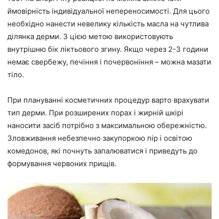
ймовірність індивідуальної непереносимості. Для цього
необхідно нанести невелику кількість масла на чутлива
ділянка дерми. З цією метою використовують
внутрішню бік ліктьового згину. Якщо через 2-3 години
немає свербежу, печіння і почервоніння – можна мазати
тіло.
При плануванні косметичних процедур варто врахувати
тип дерми. При розширених порах і жирній шкірі
наносити засіб потрібно з максимальною обережністю.
Зловживання небезпечно закупоркою пір і освітою
комедонов, які почнуть запалюватися і приведуть до
формування червоних прищів.