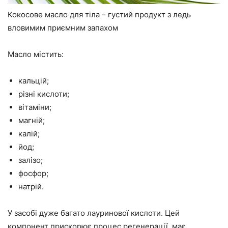
Кокосове масло для тіла – густий продукт з ледь
вловимим приємним запахом
Масло містить:
кальцій;
різні кислоти;
вітаміни;
магній;
калій;
йод;
залізо;
фосфор;
натрій.
У засобі дуже багато лауринової кислоти. Цей
компонент прискорює процес регенерації, має