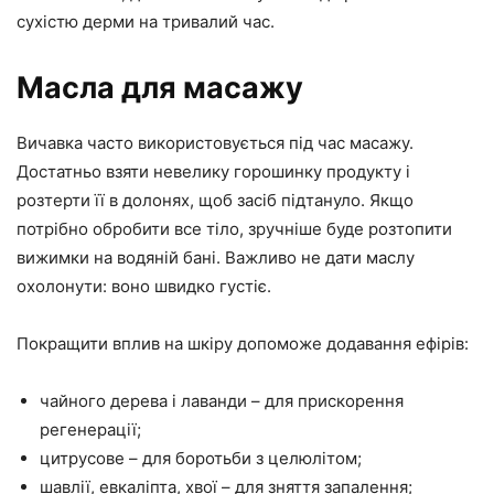
сухістю дерми на тривалий час.
Масла для масажу
Вичавка часто використовується під час масажу.
Достатньо взяти невелику горошинку продукту і
розтерти її в долонях, щоб засіб підтануло. Якщо
потрібно обробити все тіло, зручніше буде розтопити
вижимки на водяній бані. Важливо не дати маслу
охолонути: воно швидко густіє.
Покращити вплив на шкіру допоможе додавання ефірів:
чайного дерева і лаванди – для прискорення
регенерації;
цитрусове – для боротьби з целюлітом;
шавлії, евкаліпта, хвої – для зняття запалення;