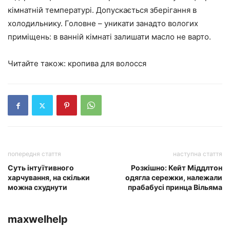
кімнатній температурі. Допускається зберігання в
холодильнику. Головне – уникати занадто вологих
приміщень: в ванній кімнаті залишати масло не варто.
Читайте також: кропива для волосся
попередня стаття
наступна стаття
Суть інтуїтивного
Розкішно: Кейт Міддлтон
харчування, на скільки
одягла сережки, належали
можна схуднути
прабабусі принца Вільяма
maxwelhelp