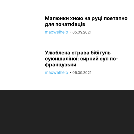
Малюнки хною на руці поетапно
для початківців
maxwelhelp
-
05.09.2021
Улюблена страва бібігуль
суюншаліної: сирний суп по-
французьки
maxwelhelp
-
05.09.2021