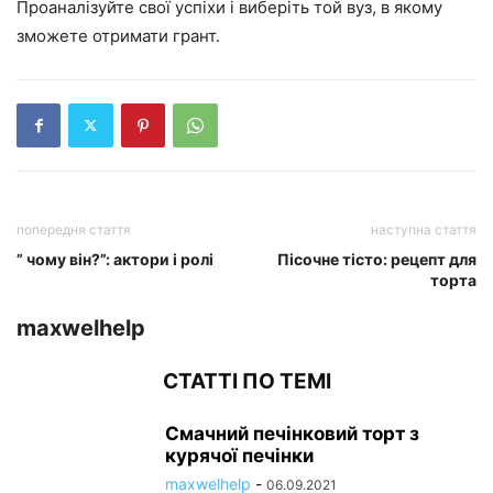
Проаналізуйте свої успіхи і виберіть той вуз, в якому
зможете отримати грант.
попередня стаття
наступна стаття
” чому він?”: актори і ролі
Пісочне тісто: рецепт для
торта
maxwelhelp
СТАТТІ ПО ТЕМІ
Смачний печінковий торт з
курячої печінки
maxwelhelp
-
06.09.2021