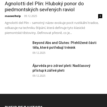
Agnolotti del Plin: Hluboký ponor do
piedmontských sevřených raviol
maxwelhelp
-
09.12.2025
0
Agnolotti del Plin – samotný název evokuje pocit rustikální tradice,
odkazuje na techniku štípání, která definuje tyto klasické
piemontské těstoviny. Definovat přesně, co je...
Beyond Abs and Glutes: Přehlížené části
těla, které potřebují trénink
09.12.2025
Ájurvéda pro zdraví pleti: Nadčasový
přístup k zářivé pleti
09.12.2025