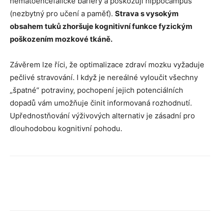
hematoencefalické bariéry a poškozují hippocampus
(nezbytný pro učení a paměť).
Strava s vysokým
obsahem tuků zhoršuje kognitivní funkce fyzickým
poškozením mozkové tkáně.
Závěrem lze říci, že optimalizace zdraví mozku vyžaduje
pečlivé stravování. I když je nereálné vyloučit všechny
„špatné“ potraviny, pochopení jejich potenciálních
dopadů vám umožňuje činit informovaná rozhodnutí.
Upřednostňování výživových alternativ je zásadní pro
dlouhodobou kognitivní pohodu.