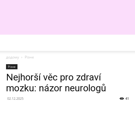
WE
додому
Різне
Різне
Nejhorší věc pro zdraví
mozku: názor neurologů
02.12.2025
41