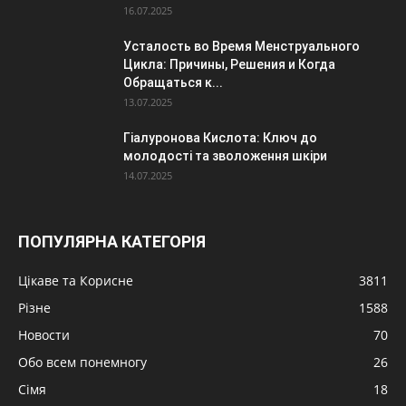
16.07.2025
Усталость во Время Менструального
Цикла: Причины, Решения и Когда
Обращаться к...
13.07.2025
Гіалуронова Кислота: Ключ до
молодості та зволоження шкіри
14.07.2025
ПОПУЛЯРНА КАТЕГОРІЯ
Цікаве та Корисне
3811
Різне
1588
Новости
70
Обо всем понемногу
26
Сімя
18