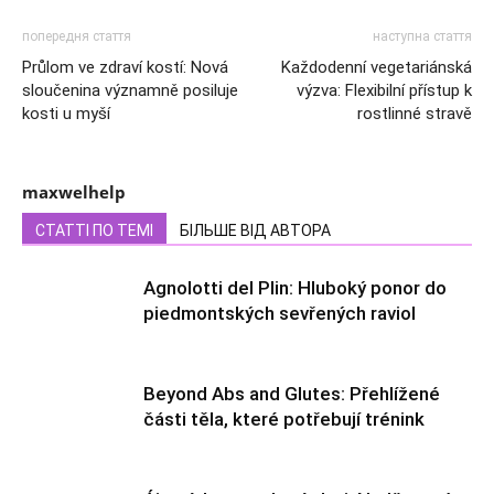
попередня стаття
наступна стаття
Průlom ve zdraví kostí: Nová
Každodenní vegetariánská
sloučenina významně posiluje
výzva: Flexibilní přístup k
kosti u myší
rostlinné stravě
maxwelhelp
СТАТТІ ПО ТЕМІ
БІЛЬШЕ ВІД АВТОРА
Agnolotti del Plin: Hluboký ponor do
piedmontských sevřených raviol
Beyond Abs and Glutes: Přehlížené
části těla, které potřebují trénink