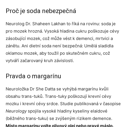
Proč je soda nebezpečná
Neurolog Dr. Shaheen Lakhan to říká na rovinu: soda je
pro mozek hrozná. Vysoká hladina cukru poškozuje cévy
zásobující mozek, což může vést k demenci, mrtvici a
zánětu. Ani dietní soda není bezpečná: Umělá sladidla
oklamou mozek, aby toužil po skutečném cukru, což
vytváří začarovaný kruh závislosti.
Pravda o margarínu
Neuroložka Dr She Datta se vyhýbá margarínu kvůli
obsahu trans-tuků. Trans-tuky poškozují krevní cévy
mozku i krevní cévy srdce. Studie publikovaná v časopise
Neurology
spojila vysoké hladiny kyseliny elaidové
(běžného trans-tuku) se zvýšeným rizikem demence.
Místo margarínu volte olivový olej nebo pravé máslo.