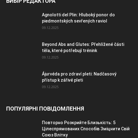
ВИБІР РЕДАКТОРА
Agnolotti del Plin: Hluboký ponor do
piedmontských sevřených raviol
09.12.2025
Beyond Abs and Glutes: Přehlížené části
těla, které potřebují trénink
09.12.2025
Ájurvéda pro zdraví pleti: Nadčasový
přístup k zářivé pleti
09.12.2025
ПОПУЛЯРНІ ПОВІДОМЛЕННЯ
Повторно Розкрийте Близькість: 5
Цілеспрямованих Способів Зміцнити Свій
Союз Влітку