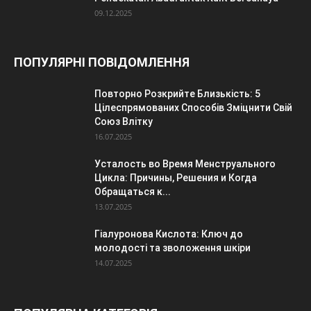
09.12.2025
ПОПУЛЯРНІ ПОВІДОМЛЕННЯ
Повторно Розкрийте Близькість: 5
Цілеспрямованих Способів Зміцнити Свій
Союз Влітку
16.07.2025
Усталость во Время Менструального
Цикла: Причины, Решения и Когда
Обращаться к...
13.07.2025
Гіалуронова Кислота: Ключ до
молодості та зволоження шкіри
14.07.2025