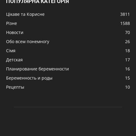
ПОПУЛЯРНА КАТЕГОРІЯ
Цікаве та Корисне
3811
Різне
1588
Новости
70
Обо всем понемногу
26
Сімя
18
Детская
17
Планирование беременности
16
Беременность и роды
15
Рецепты
10