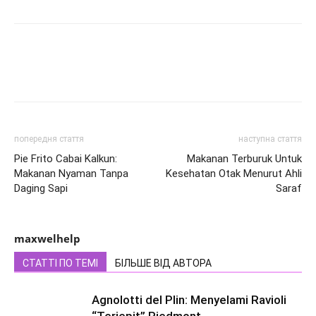
попередня стаття
наступна стаття
Pie Frito Cabai Kalkun:
Makanan Terburuk Untuk
Makanan Nyaman Tanpa
Kesehatan Otak Menurut Ahli
Daging Sapi
Saraf
maxwelhelp
СТАТТІ ПО ТЕМІ
БІЛЬШЕ ВІД АВТОРА
Agnolotti del Plin: Menyelami Ravioli
“Terjepit” Piedmont