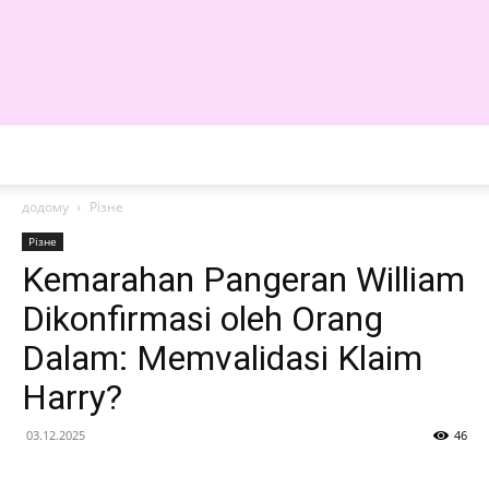
WE
додому
Різне
Різне
Kemarahan Pangeran William
Dikonfirmasi oleh Orang
Dalam: Memvalidasi Klaim
Harry?
03.12.2025
46