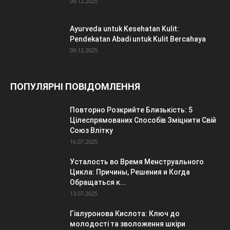
09.12.2025
Ayurveda untuk Kesehatan Kulit:
Pendekatan Abadi untuk Kulit Bercahaya
09.12.2025
ПОПУЛЯРНІ ПОВІДОМЛЕННЯ
Повторно Розкрийте Близькість: 5
Цілеспрямованих Способів Зміцнити Свій
Союз Влітку
16.07.2025
Усталость во Время Менструального
Цикла: Причины, Решения и Когда
Обращаться к...
13.07.2025
Гіалуронова Кислота: Ключ до
молодості та зволоження шкіри