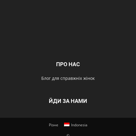
ПРО НАС
Блог для справжніх жінок
ЙДИ ЗА НАМИ
Різне
Indonesia
©