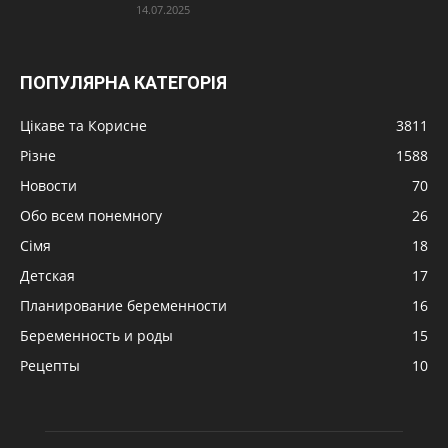
14.07.2025
ПОПУЛЯРНА КАТЕГОРІЯ
Цікаве та Корисне
3811
Різне
1588
Новости
70
Обо всем понемногу
26
Сімя
18
Детская
17
Планирование беременности
16
Беременность и роды
15
Рецепты
10