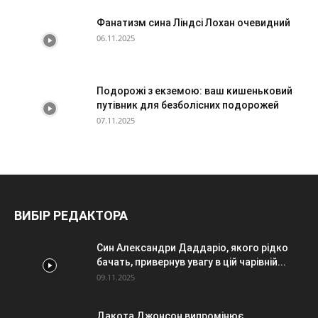
Фанатизм сина Ліндсі Лохан очевидний
06.11.2025
Подорожі з екземою: ваш кишеньковий
путівник для безболісних подорожей
07.11.2025
ВИБІР РЕДАКТОРА
Син Александри Даддаріо, якого рідко
бачать, привернув увагу в цій чарівній...
09.11.2025
Дакота Джонсон випромінює