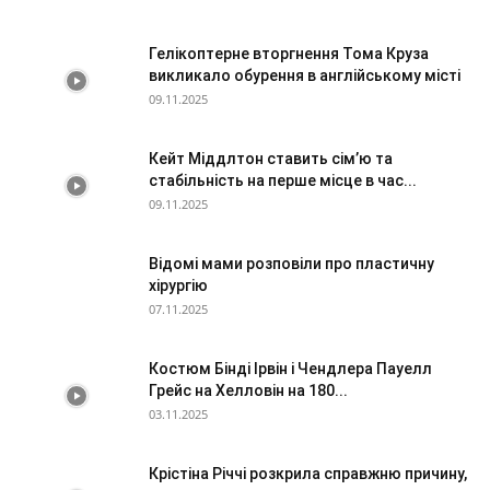
Гелікоптерне вторгнення Тома Круза
викликало обурення в англійському місті
09.11.2025
Кейт Міддлтон ставить сім’ю та
стабільність на перше місце в час...
09.11.2025
Відомі мами розповіли про пластичну
хірургію
07.11.2025
Костюм Бінді Ірвін і Чендлера Пауелл
Грейс на Хелловін на 180...
03.11.2025
Крістіна Річчі розкрила справжню причину,