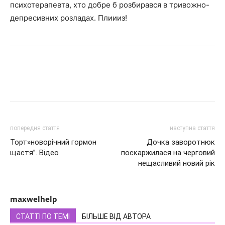
психотерапевта, хто добре б розбирався в тривожно-
депресивних розладах. Плиииз!
попередня стаття
наступна стаття
Торт»новорічний гормон
Дочка заворотнюк
щастя”. Відео
поскаржилася на черговий
нещасливий новий рік
maxwelhelp
СТАТТІ ПО ТЕМІ
БІЛЬШЕ ВІД АВТОРА