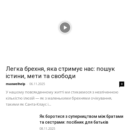
Легка брехня, яка стримує нас: пошук
істини, мети та свободи
maxwelhelp
-
06.11.2025
0
У нашому повсякденному житті ми стикаємося з незліченною
кількістю ілюзій — як з маленькими брехнями очікування,
такими як Санта-Клаус і...
Як боротися з суперництвом між братами
та сестрами: посібник для батьків
08.11.2025