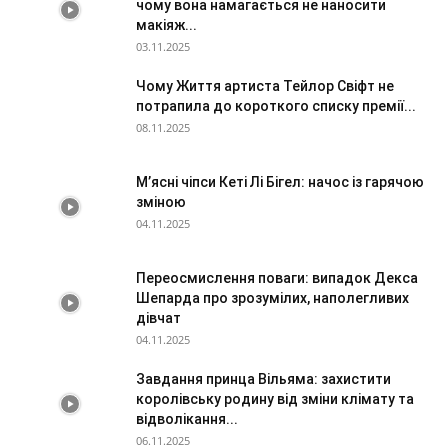
чому вона намагається не наносити
макіяж...
03.11.2025
Чому Життя артиста Тейлор Свіфт не
потрапила до короткого списку премії...
08.11.2025
М’ясні чіпси Кеті Лі Бігел: начос із гарячою
зміною
04.11.2025
Переосмислення поваги: випадок Декса
Шепарда про зрозумілих, наполегливих
дівчат
04.11.2025
Завдання принца Вільяма: захистити
королівську родину від зміни клімату та
відволікання...
06.11.2025