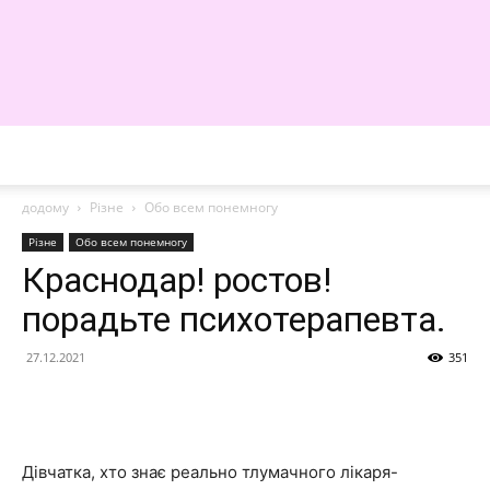
WE
додому
Різне
Обо всем понемногу
Різне
Обо всем понемногу
Краснодар! ростов!
порадьте психотерапевта.
27.12.2021
351
Дівчатка, хто знає реально тлумачного лікаря-