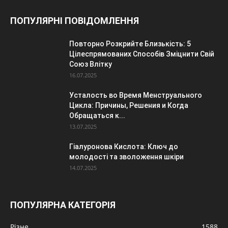
ПОПУЛЯРНІ ПОВІДОМЛЕННЯ
Повторно Розкрийте Близькість: 5
Цілеспрямованих Способів Зміцнити Свій
Союз Влітку
16.07.2025
Усталость во Время Менструального
Цикла: Причины, Решения и Когда
Обращаться к...
13.07.2025
Гіалуронова Кислота: Ключ до
молодості та зволоження шкіри
14.07.2025
ПОПУЛЯРНА КАТЕГОРІЯ
Різне
1588