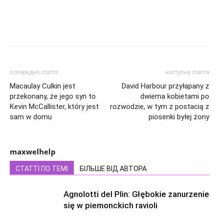
попередня стаття
наступна стаття
Macaulay Culkin jest
David Harbour przyłapany z
przekonany, że jego syn to
dwiema kobietami po
Kevin McCallister, który jest
rozwodzie, w tym z postacią z
sam w domu
piosenki byłej żony
maxwelhelp
СТАТТІ ПО ТЕМІ
БІЛЬШЕ ВІД АВТОРА
Agnolotti del Plin: Głębokie zanurzenie
się w piemonckich ravioli