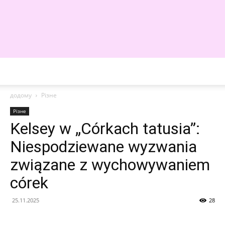
WE
додому
Різне
Різне
Kelsey w „Córkach tatusia”:
Niespodziewane wyzwania
związane z wychowywaniem
córek
25.11.2025
28