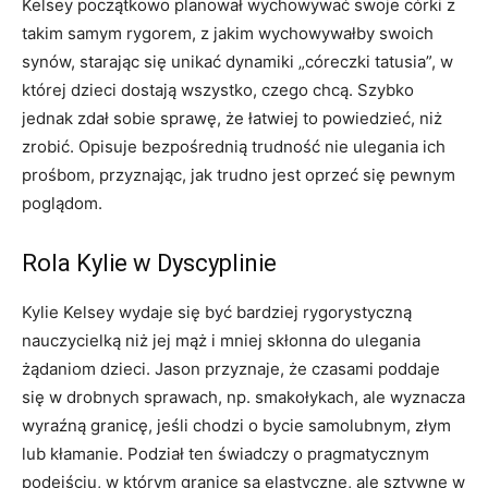
Kelsey początkowo planował wychowywać swoje córki z
takim samym rygorem, z jakim wychowywałby swoich
synów, starając się unikać dynamiki „córeczki tatusia”, w
której dzieci dostają wszystko, czego chcą. Szybko
jednak zdał sobie sprawę, że łatwiej to powiedzieć, niż
zrobić. Opisuje bezpośrednią trudność nie ulegania ich
prośbom, przyznając, jak trudno jest oprzeć się pewnym
poglądom.
Rola Kylie w Dyscyplinie
Kylie Kelsey wydaje się być bardziej rygorystyczną
nauczycielką niż jej mąż i mniej skłonna do ulegania
żądaniom dzieci. Jason przyznaje, że czasami poddaje
się w drobnych sprawach, np. smakołykach, ale wyznacza
wyraźną granicę, jeśli chodzi o bycie samolubnym, złym
lub kłamanie. Podział ten świadczy o pragmatycznym
podejściu, w którym granice są elastyczne, ale sztywne w