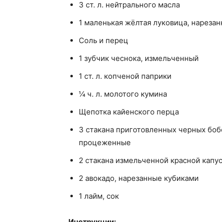
3 ст. л. нейтрального масла
1 маленькая жёлтая луковица, нарезан
Соль и перец
1 зубчик чеснока, измельченный
1 ст. л. копченой паприки
¼ ч. л. молотого кумина
Щепотка кайенского перца
3 стакана приготовленных черных бобо
процеженные
2 стакана измельченной красной капу
2 авокадо, нарезанные кубиками
1 лайм, сок
Инструкции: