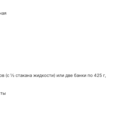
ная
в (с ½ стакана жидкости) или две банки по 425 г,
сты