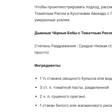
Чтобы проиллюстрировать подход, рассм
Томатным Рисом и Кусочками Авокадо с Л
умеренные усилия.
Дымные Чёрные Бобы с Томатным Рисо
Степень Раздражения
: Средне-Низкая (т
просто)
Ингредиенты:
1 ½ стакана овощного бульона или во
3 ст. л. томатной пасты, разделенной
2 ч. л. сушеного орегано
1 стакан белого или жасминового рис