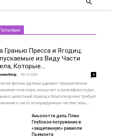
Популярні
а Гранью Пресса и Ягодиц:
пускаемые из Виду Части
ела, Которые...
xwelhelp
-
09.12.2025
0
ногие фитнес-рутины уделяют приоритетное
имание силе кора, мощи ног и рельефности рук.
днако целостный подход к благополучию требует
имания к часто игнорируемым частям тела....
Аньолотти дель Плин:
Глубокое погружение в
«защипанную» равиоли
Пьемонта