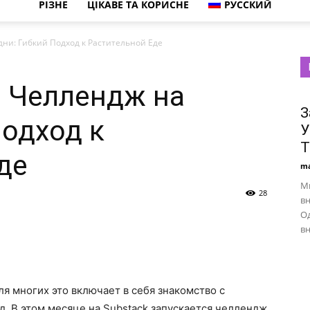
РІЗНЕ
ЦІКАВЕ ТА КОРИСНЕ
РУССКИЙ
ни: Гибкий Подход к Растительной Еде
й Челлендж на
З
Подход к
У
Т
де
ma
М
28
вн
О
вн
я многих это включает в себя знакомство с
. В этом месяце на Substack запускается челлендж