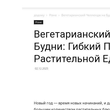
додому
Різне
Вегетарианский Челлендж на Буд
Різне
Вегетариански
Будни: Гибкий 
Растительной Е
02.12.2025
Новый год — время новых начинаний, и дл
большим количеством растительных блюд