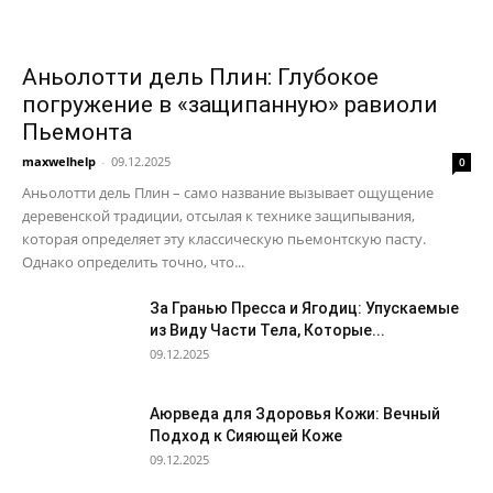
Аньолотти дель Плин: Глубокое
погружение в «защипанную» равиоли
Пьемонта
maxwelhelp
-
09.12.2025
0
Аньолотти дель Плин – само название вызывает ощущение
деревенской традиции, отсылая к технике защипывания,
которая определяет эту классическую пьемонтскую пасту.
Однако определить точно, что...
За Гранью Пресса и Ягодиц: Упускаемые
из Виду Части Тела, Которые...
09.12.2025
Аюрведа для Здоровья Кожи: Вечный
Подход к Сияющей Коже
09.12.2025