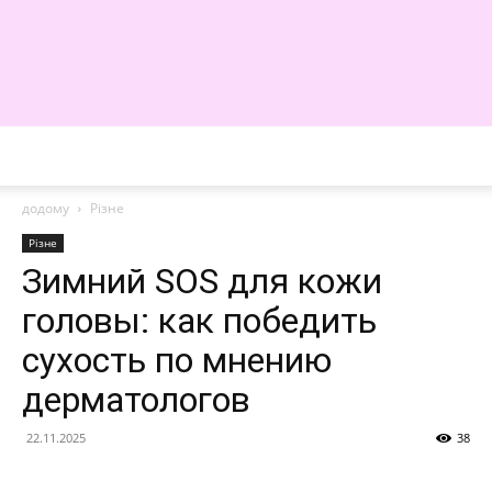
WE
додому
Різне
Різне
Зимний SOS для кожи
головы: как победить
сухость по мнению
дерматологов
22.11.2025
38