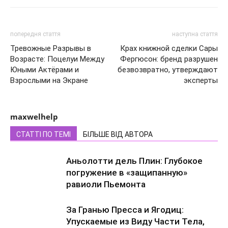
попередня стаття
наступна стаття
Тревожные Разрывы в
Крах книжной сделки Сары
Возрасте: Поцелуи Между
Фергюсон: бренд разрушен
Юными Актёрами и
безвозвратно, утверждают
Взрослыми на Экране
эксперты
maxwelhelp
СТАТТІ ПО ТЕМІ
БІЛЬШЕ ВІД АВТОРА
Аньолотти дель Плин: Глубокое
погружение в «защипанную»
равиоли Пьемонта
За Гранью Пресса и Ягодиц:
Упускаемые из Виду Части Тела,