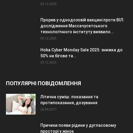
03.12.2025
Прорив у однодозовій вакцині проти ВІЛ:
дослідження Массачусетського
технологічного інституту виявило...
03.12.2025
Hoka Cyber Monday Sale 2025: знижка до
50% на бігове та...
03.12.2025
ПОПУЛЯРНІ ПОВІДОМЛЕННЯ
Літична суміш: показання та
протипоказання, дозування
26.04.2017
Причини появи рідини у дугласовому
просторі у жінок