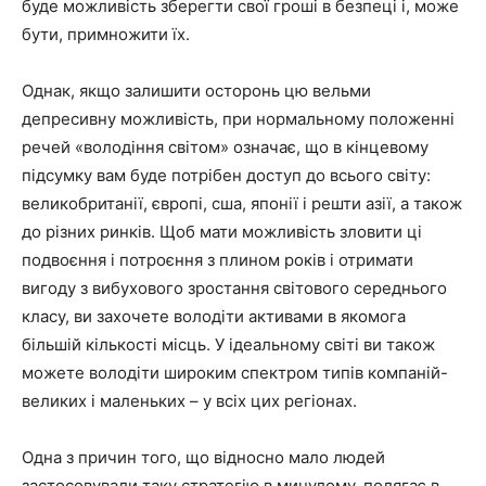
буде можливість зберегти свої гроші в безпеці і, може
бути, примножити їх.
Однак, якщо залишити осторонь цю вельми
депресивну можливість, при нормальному положенні
речей «володіння світом» означає, що в кінцевому
підсумку вам буде потрібен доступ до всього світу:
великобританії, європі, сша, японії і решти азії, а також
до різних ринків. Щоб мати можливість зловити ці
подвоєння і потроєння з плином років і отримати
вигоду з вибухового зростання світового середнього
класу, ви захочете володіти активами в якомога
більшій кількості місць. У ідеальному світі ви також
можете володіти широким спектром типів компаній-
великих і маленьких – у всіх цих регіонах.
Одна з причин того, що відносно мало людей
застосовували таку стратегію в минулому, полягає в