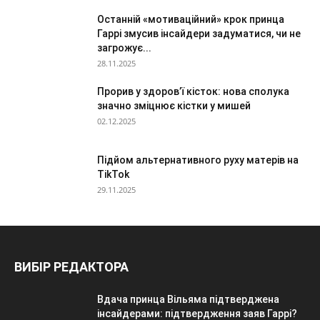
Останній «мотиваційний» крок принца
Гаррі змусив інсайдери задуматися, чи не
загрожує...
28.11.2025
Прорив у здоров’ї кісток: нова сполука
значно зміцнює кістки у мишей
02.12.2025
Підйом альтернативного руху матерів на
TikTok
29.11.2025
ВИБІР РЕДАКТОРА
Вдача принца Вільяма підтверджена
інсайдерами: підтвердження заяв Гаррі?