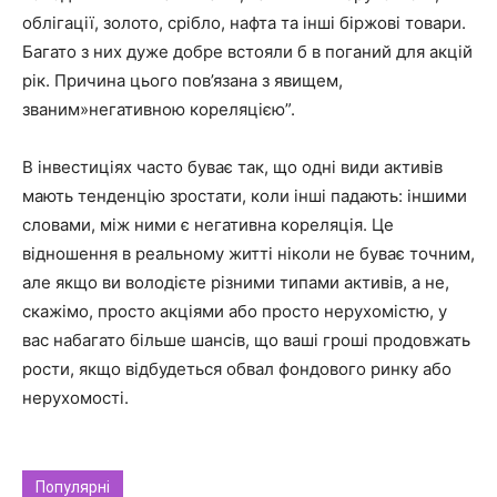
облігації, золото, срібло, нафта та інші біржові товари.
Багато з них дуже добре встояли б в поганий для акцій
рік. Причина цього пов’язана з явищем,
званим»негативною кореляцією”.
В інвестиціях часто буває так, що одні види активів
мають тенденцію зростати, коли інші падають: іншими
словами, між ними є негативна кореляція. Це
відношення в реальному житті ніколи не буває точним,
але якщо ви володієте різними типами активів, а не,
скажімо, просто акціями або просто нерухомістю, у
вас набагато більше шансів, що ваші гроші продовжать
рости, якщо відбудеться обвал фондового ринку або
нерухомості.
Популярні