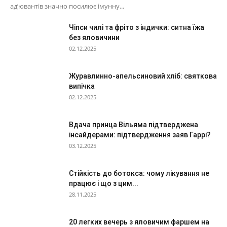
ад’ювантів значно посилює імунну...
Чіпси чилі та фріто з індички: ситна їжа
без яловичини
02.12.2025
Журавлинно-апельсиновий хліб: святкова
випічка
02.12.2025
Вдача принца Вільяма підтверджена
інсайдерами: підтвердження заяв Гаррі?
03.12.2025
Стійкість до ботокса: чому лікування не
працює і що з цим...
28.11.2025
20 легких вечерь з яловичим фаршем на