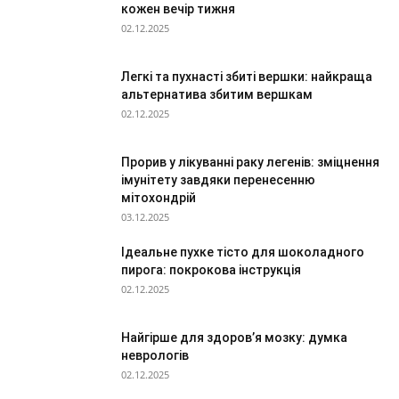
кожен вечір тижня
02.12.2025
Легкі та пухнасті збиті вершки: найкраща
альтернатива збитим вершкам
02.12.2025
Прорив у лікуванні раку легенів: зміцнення
імунітету завдяки перенесенню
мітохондрій
03.12.2025
Ідеальне пухке тісто для шоколадного
пирога: покрокова інструкція
02.12.2025
Найгірше для здоров’я мозку: думка
неврологів
02.12.2025