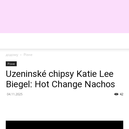
WE
додому
Різне
Різне
Uzeninské chipsy Katie Lee
Biegel: Hot Change Nachos
04.11.2025
42