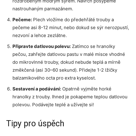
rozdrobeným modrým sýrem. Navrch posypeme
nastrouhaným parmazánem.
Pečeme:
Plech vložíme do předehřáté trouby a
pečeme asi 8-12 minut, nebo dokud se sýr nerozpustí,
nezvoní a lehce zezlátne.
Připravte datlovou polevu:
Zatímco se hranolky
pečou, zahřejte datlovou pastu v malé misce vhodné
do mikrovlnné trouby, dokud nebude teplá a mírně
změkčená (asi 30–60 sekund). Přidejte 1-2 lžičky
balzamikového octa pro extra kyselost.
Sestavení a podávání:
Opatrně vyjměte horké
hranolky z trouby. Ihned je pokapeme teplou datlovou
polevou. Podávejte teplé a užívejte si!
Tipy pro úspěch