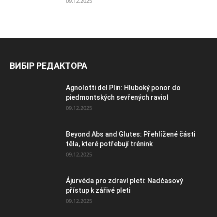
09.12.2025
ВИБІР РЕДАКТОРА
Agnolotti del Plin: Hluboký ponor do
piedmontských sevřených raviol
09.12.2025
Beyond Abs and Glutes: Přehlížené části
těla, které potřebují trénink
09.12.2025
Ájurvéda pro zdraví pleti: Nadčasový
přístup k zářivé pleti
09.12.2025