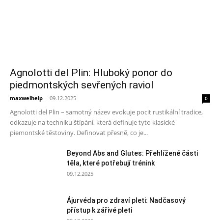
Agnolotti del Plin: Hluboký ponor do
piedmontských sevřených raviol
maxwelhelp
-
09.12.2025
0
Agnolotti del Plin – samotný název evokuje pocit rustikální tradice,
odkazuje na techniku štípání, která definuje tyto klasické
piemontské těstoviny. Definovat přesně, co je...
Beyond Abs and Glutes: Přehlížené části
těla, které potřebují trénink
09.12.2025
Ájurvéda pro zdraví pleti: Nadčasový
přístup k zářivé pleti