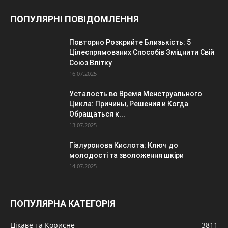
ПОПУЛЯРНІ ПОВІДОМЛЕННЯ
Повторно Розкрийте Близькість: 5
Цілеспрямованих Способів Зміцнити Свій
Союз Влітку
16.07.2025
Усталость во Время Менструального
Цикла: Причины, Решения и Когда
Обращаться к...
13.07.2025
Гіалуронова Кислота: Ключ до
молодості та зволоження шкіри
14.07.2025
ПОПУЛЯРНА КАТЕГОРІЯ
Цікаве та Корисне
3811