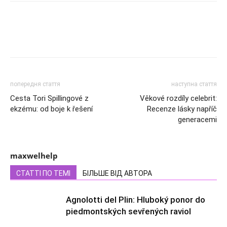
попередня стаття
наступна стаття
Cesta Tori Spillingové z
Věkové rozdíly celebrit:
ekzému: od boje k řešení
Recenze lásky napříč
generacemi
maxwelhelp
СТАТТІ ПО ТЕМІ
БІЛЬШЕ ВІД АВТОРА
Agnolotti del Plin: Hluboký ponor do
piedmontských sevřených raviol