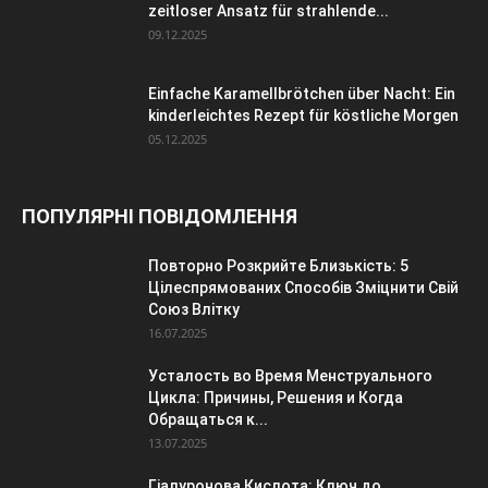
zeitloser Ansatz für strahlende...
09.12.2025
Einfache Karamellbrötchen über Nacht: Ein
kinderleichtes Rezept für köstliche Morgen
05.12.2025
ПОПУЛЯРНІ ПОВІДОМЛЕННЯ
Повторно Розкрийте Близькість: 5
Цілеспрямованих Способів Зміцнити Свій
Союз Влітку
16.07.2025
Усталость во Время Менструального
Цикла: Причины, Решения и Когда
Обращаться к...
13.07.2025
Гіалуронова Кислота: Ключ до