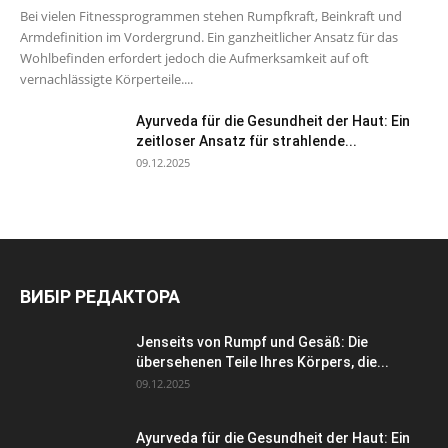
Bei vielen Fitnessprogrammen stehen Rumpfkraft, Beinkraft und
Armdefinition im Vordergrund. Ein ganzheitlicher Ansatz für das
Wohlbefinden erfordert jedoch die Aufmerksamkeit auf oft
vernachlässigte Körperteile....
Ayurveda für die Gesundheit der Haut: Ein
zeitloser Ansatz für strahlende...
09.12.2025
ВИБІР РЕДАКТОРА
Jenseits von Rumpf und Gesäß: Die
übersehenen Teile Ihres Körpers, die...
09.12.2025
Ayurveda für die Gesundheit der Haut: Ein