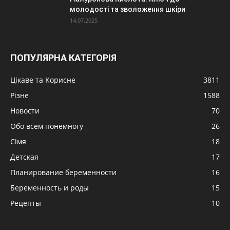
молодості та зволоження шкіри
14.07.2025
ПОПУЛЯРНА КАТЕГОРІЯ
Цікаве та Корисне
3811
Різне
1588
Новости
70
Обо всем понемногу
26
Сімя
18
Детская
17
Планирование беременности
16
Беременность и роды
15
Рецепты
10