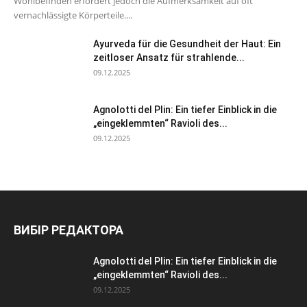
Wohlbefinden erfordert jedoch die Aufmerksamkeit auf oft
vernachlässigte Körperteile....
Ayurveda für die Gesundheit der Haut: Ein
zeitloser Ansatz für strahlende...
09.12.2025
Agnolotti del Plin: Ein tiefer Einblick in die
„eingeklemmten“ Ravioli des...
09.12.2025
ВИБІР РЕДАКТОРА
Agnolotti del Plin: Ein tiefer Einblick in die
„eingeklemmten“ Ravioli des...
09.12.2025