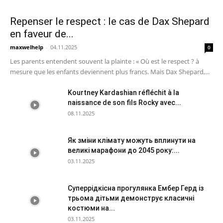
Repenser le respect : le cas de Dax Shepard
en faveur de...
maxwelhelp
-
04.11.2025
0
Les parents entendent souvent la plainte : « Où est le respect ? à
mesure que les enfants deviennent plus francs. Mais Dax Shepard,...
Kourtney Kardashian réfléchit à la
naissance de son fils Rocky avec...
08.11.2025
Як зміни клімату можуть вплинути на
великі марафони до 2045 року:...
03.11.2025
Суперрідкісна прогулянка Ембер Герд із
трьома дітьми демонструє класичні
костюми на...
03.11.2025