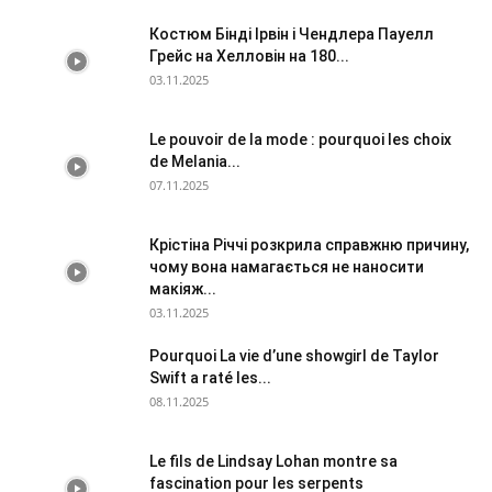
Костюм Бінді Ірвін і Чендлера Пауелл
Грейс на Хелловін на 180...
03.11.2025
Le pouvoir de la mode : pourquoi les choix
de Melania...
07.11.2025
Крістіна Річчі розкрила справжню причину,
чому вона намагається не наносити
макіяж...
03.11.2025
Pourquoi La vie d’une showgirl de Taylor
Swift a raté les...
08.11.2025
Le fils de Lindsay Lohan montre sa
fascination pour les serpents