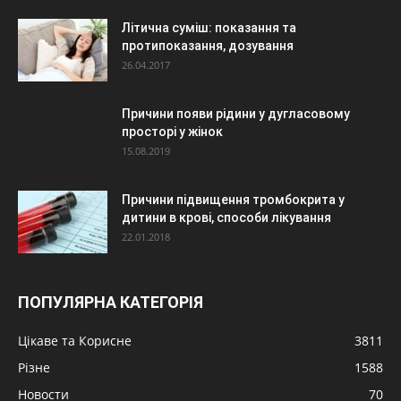
Літична суміш: показання та
протипоказання, дозування
26.04.2017
Причини появи рідини у дугласовому
просторі у жінок
15.08.2019
Причини підвищення тромбокрита у
дитини в крові, способи лікування
22.01.2018
ПОПУЛЯРНА КАТЕГОРІЯ
Цікаве та Корисне
3811
Різне
1588
Новости
70