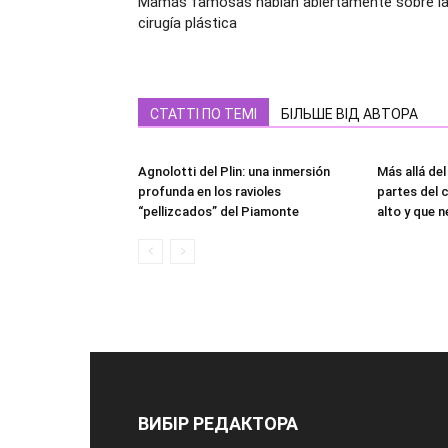
Mamás famosas hablan abiertamente sobre l
cirugía plástica
СТАТТІ ПО ТЕМІ
БІЛЬШЕ ВІД АВТОРА
Agnolotti del Plin: una inmersión
Más allá del
profunda en los ravioles
partes del 
“pellizcados” del Piamonte
alto y que n
ВИБІР РЕДАКТОРА