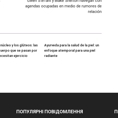
a
Gwen Stefani y Blake Shelton navegan con
agendas ocupadas en medio de rumores de
relación
 núcleo y los glúteos: las
Ayurveda para la salud de la piel: un
cuerpo que se pasan por
enfoque atemporal para una piel
ecesitan ejercicio
radiante
ПОПУЛЯРНІ ПОВІДОМЛЕННЯ
П