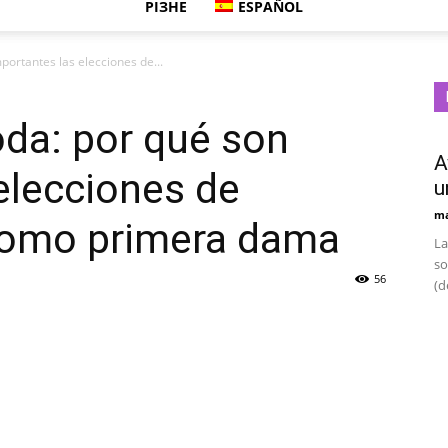
РІЗНЕ
ESPAÑOL
portantes las elecciones de...
oda: por qué son
A
elecciones de
u
ma
como primera dama
La
so
56
(d