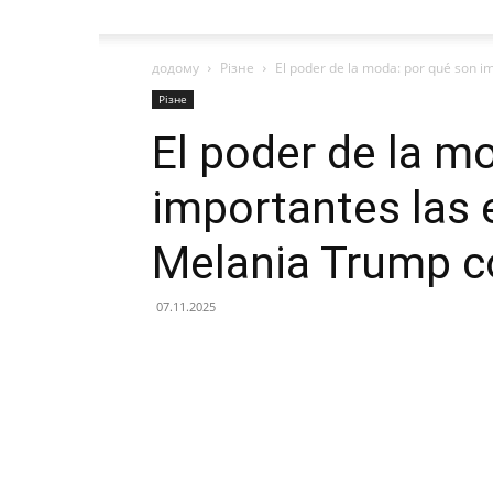
додому
Різне
El poder de la moda: por qué son im
Різне
El poder de la m
importantes las 
Melania Trump 
07.11.2025