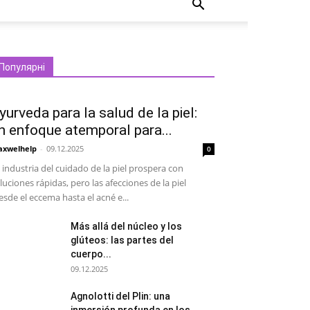
Популярні
yurveda para la salud de la piel:
n enfoque atemporal para...
xwelhelp
-
09.12.2025
0
 industria del cuidado de la piel prospera con
luciones rápidas, pero las afecciones de la piel
esde el eccema hasta el acné e...
Más allá del núcleo y los
glúteos: las partes del
cuerpo...
09.12.2025
Agnolotti del Plin: una