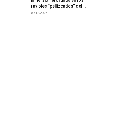
inmersión profunda en los
ravioles “pellizcados” del...
09.12.2025