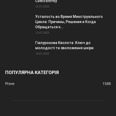
Союз Влітку
16.07.2025
Усталость во Время Менструального
Цикла: Причины, Решения и Когда
Обращаться к...
13.07.2025
Гіалуронова Кислота: Ключ до
молодості та зволоження шкіри
14.07.2025
ПОПУЛЯРНА КАТЕГОРІЯ
Різне
1588