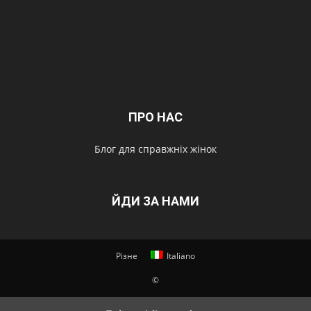
ПРО НАС
Блог для справжніх жінок
ЙДИ ЗА НАМИ
Різне
Italiano
©