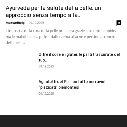
Ayurveda per la salute della pelle: un
approccio senza tempo alla...
maxwelhelp
-
09.12.2025
0
L’industria della cura della pelle prospera grazie a soluzioni rapide,
ma le malattie della pelle – dall’eczema all’acne e persino al cancro
della pelle...
Oltre il core e i glutei: le parti trascurate del
tuo...
09.12.2025
Agnolotti del Plin: un tuffo nei ravioli
“pizzicati” piemontesi
09.12.2025