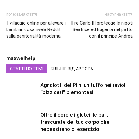
попередня стаття
наступна стаття
Il villaggio online per allevare i
Il re Carlo III protegge le nipoti
bambini: cosa rivela Reddit
Beatrice ed Eugenia nel patto
sulla genitorialità moderna
con il principe Andrea
maxwelhelp
СТАТТІ ПО ТЕМІ
БІЛЬШЕ ВІД АВТОРА
Agnolotti del Plin: un tuffo nei ravioli
“pizzicati” piemontesi
Oltre il core e i glutei: le parti
trascurate del tuo corpo che
necessitano di esercizio