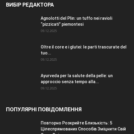
ВИБІР РЕДАКТОРА
Agnolotti del Plin: un tuffo nei ravioli
“pizzicati” piemontesi
09.12.2025
Oltre il core e i glutei: le parti trascurate del
tuo...
09.12.2025
Ayurveda per la salute della pelle: un
approccio senza tempo alla...
09.12.2025
ПОПУЛЯРНІ ПОВІДОМЛЕННЯ
Повторно Розкрийте Близькість: 5
Цілеспрямованих Способів Зміцнити Свій