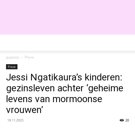
WE
додому
Різне
Різне
Jessi Ngatikaura’s kinderen:
gezinsleven achter ‘geheime
levens van mormoonse
vrouwen’
18.11.2025
20