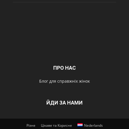
ПРО НАС
Блог для справжніх жінок
ЙДИ ЗА НАМИ
Різне
Цікаве та Корисне
Nederlands