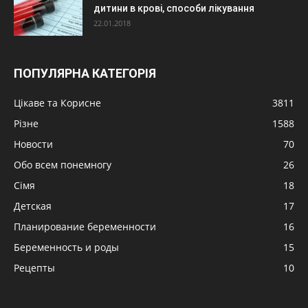
дитини в крові, способи лікування
22.01.2018
ПОПУЛЯРНА КАТЕГОРІЯ
Цікаве та Корисне
3811
Різне
1588
Новости
70
Обо всем понемногу
26
Сімя
18
Детская
17
Планирование беременности
16
Беременность и роды
15
Рецепты
10