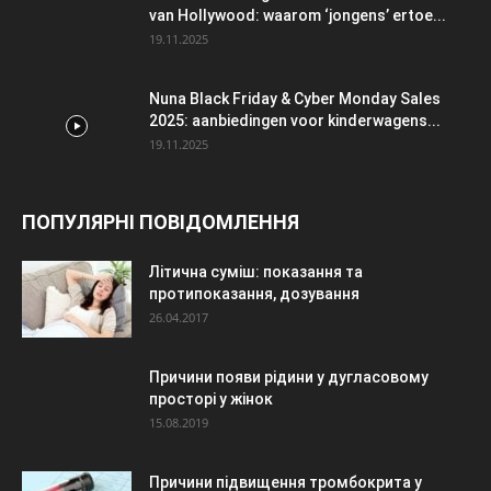
van Hollywood: waarom ‘jongens’ ertoe...
19.11.2025
Nuna Black Friday & Cyber Monday Sales
2025: aanbiedingen voor kinderwagens...
19.11.2025
ПОПУЛЯРНІ ПОВІДОМЛЕННЯ
Літична суміш: показання та
протипоказання, дозування
26.04.2017
Причини появи рідини у дугласовому
просторі у жінок
15.08.2019
Причини підвищення тромбокрита у