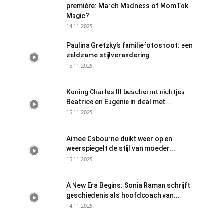
première: March Madness of MomTok
Magic?
14.11.2025
Paulina Gretzky’s familiefotoshoot: een
zeldzame stijlverandering
15.11.2025
Koning Charles III beschermt nichtjes
Beatrice en Eugenie in deal met...
15.11.2025
Aimee Osbourne duikt weer op en
weerspiegelt de stijl van moeder...
15.11.2025
A New Era Begins: Sonia Raman schrijft
geschiedenis als hoofdcoach van...
14.11.2025