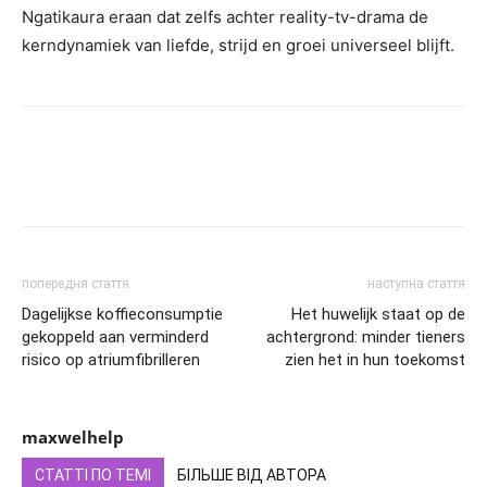
Ngatikaura eraan dat zelfs achter reality-tv-drama de
kerndynamiek van liefde, strijd en groei universeel blijft.
попередня стаття
наступна стаття
Dagelijkse koffieconsumptie
Het huwelijk staat op de
gekoppeld aan verminderd
achtergrond: minder tieners
risico op atriumfibrilleren
zien het in hun toekomst
maxwelhelp
СТАТТІ ПО ТЕМІ
БІЛЬШЕ ВІД АВТОРА