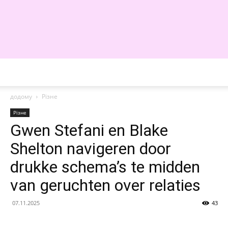
WE
додому
Різне
Різне
Gwen Stefani en Blake
Shelton navigeren door
drukke schema’s te midden
van geruchten over relaties
07.11.2025
43