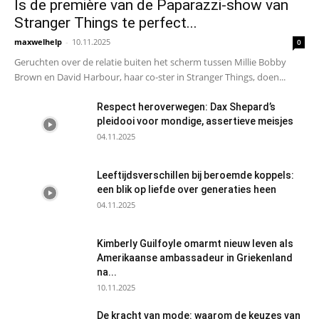
Is de première van de Paparazzi-show van
Stranger Things te perfect...
maxwelhelp
-
10.11.2025
0
Geruchten over de relatie buiten het scherm tussen Millie Bobby
Brown en David Harbour, haar co-ster in Stranger Things, doen...
Respect heroverwegen: Dax Shepard’s
pleidooi voor mondige, assertieve meisjes
04.11.2025
Leeftijdsverschillen bij beroemde koppels:
een blik op liefde over generaties heen
04.11.2025
Kimberly Guilfoyle omarmt nieuw leven als
Amerikaanse ambassadeur in Griekenland
na...
10.11.2025
De kracht van mode: waarom de keuzes van