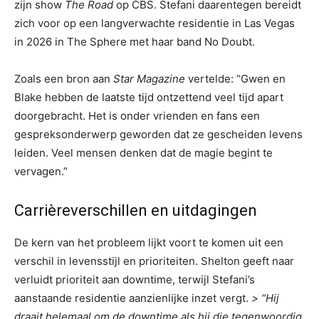
zijn show
The Road
op CBS. Stefani daarentegen bereidt
zich voor op een langverwachte residentie in Las Vegas
in 2026 in The Sphere met haar band No Doubt.
Zoals een bron aan
Star Magazine
vertelde: “Gwen en
Blake hebben de laatste tijd ontzettend veel tijd apart
doorgebracht. Het is onder vrienden en fans een
gespreksonderwerp geworden dat ze gescheiden levens
leiden. Veel mensen denken dat de magie begint te
vervagen.”
Carrièreverschillen en uitdagingen
De kern van het probleem lijkt voort te komen uit een
verschil in levensstijl en prioriteiten. Shelton geeft naar
verluidt prioriteit aan downtime, terwijl Stefani’s
aanstaande residentie aanzienlijke inzet vergt.
> “Hij
draait helemaal om de downtime als hij die tegenwoordig