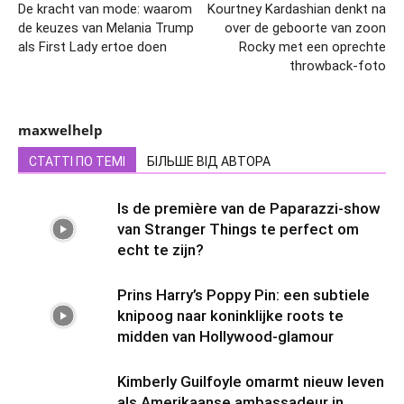
De kracht van mode: waarom
Kourtney Kardashian denkt na
de keuzes van Melania Trump
over de geboorte van zoon
als First Lady ertoe doen
Rocky met een oprechte
throwback-foto
maxwelhelp
СТАТТІ ПО ТЕМІ
БІЛЬШЕ ВІД АВТОРА
Is de première van de Paparazzi-show
van Stranger Things te perfect om
echt te zijn?
Prins Harry’s Poppy Pin: een subtiele
knipoog naar koninklijke roots te
midden van Hollywood-glamour
Kimberly Guilfoyle omarmt nieuw leven
als Amerikaanse ambassadeur in