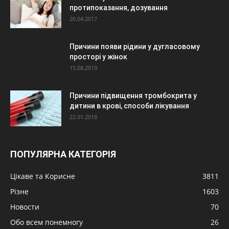
протипоказання, дозування
26.04.2017
Причини появи рідини у дугласовому
просторі у жінок
15.08.2019
Причини підвищення тромбокрита у
дитини в крові, способи лікування
22.01.2018
ПОПУЛЯРНА КАТЕГОРІЯ
Цікаве та Корисне
3811
Різне
1603
Новости
70
Обо всем понемногу
26