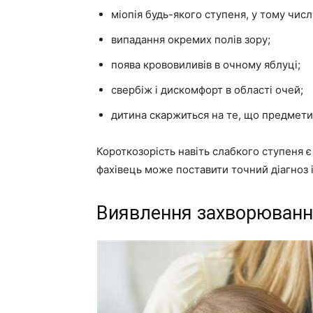
міопія будь-якого ступеня, у тому чис
випадання окремих полів зору;
поява крововиливів в очному яблуці;
свербіж і дискомфорт в області очей;
дитина скаржиться на те, що предмети 
Короткозорість навіть слабкого ступеня 
фахівець може поставити точний діагноз і
Виявлення захворюван