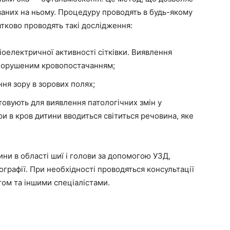
ованих на ньому. Процедуру проводять в будь-якому
атково проводять такі дослідження:
оелектричної активності сітківки. Виявлення
 порушеним кровопостачанням;
ня зору в зорових полях;
овують для виявлення патологічних змін у
и в кров дитини вводиться світиться речовина, яке
ни в області шиї і голови за допомогою УЗД,
ографії. При необхідності проводяться консультації
ом та іншими спеціалістами.