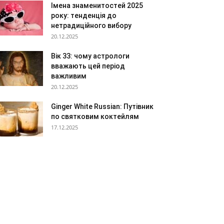
Імена знаменитостей 2025
року: тенденція до
нетрадиційного вибору
20.12.2025
Вік 33: чому астрологи
вважають цей період
важливим
20.12.2025
Ginger White Russian: Путівник
по святковим коктейлям
17.12.2025