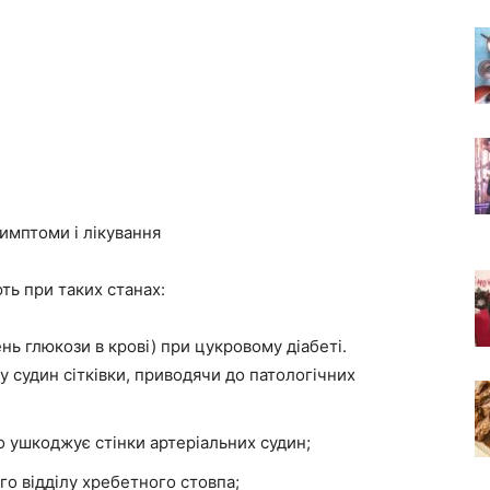
симптоми і лікування
ть при таких станах:
нь глюкози в крові) при цукровому діабеті.
у судин сітківки, приводячи до патологічних
о ушкоджує стінки артеріальних судин;
о відділу хребетного стовпа;