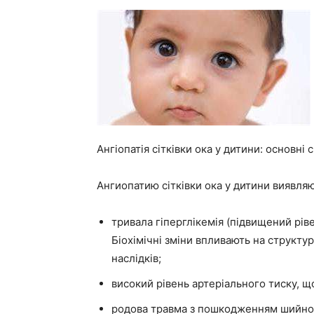
Ангіопатія сітківки ока у дитини: основні 
Ангиопатию сітківки ока у дитини виявляю
тривала гіперглікемія (підвищений ріве
Біохімічні зміни впливають на структур
наслідків;
високий рівень артеріального тиску, щ
родова травма з пошкодженням шийног