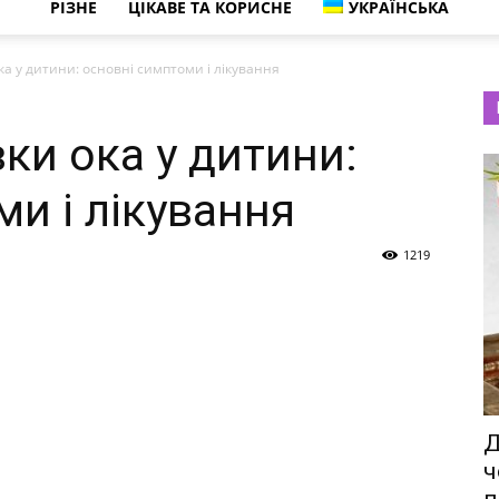
РІЗНЕ
ЦІКАВЕ ТА КОРИСНЕ
УКРАЇНСЬКА
ока у дитини: основні симптоми і лікування
вки ока у дитини:
и і лікування
1219
Д
ч