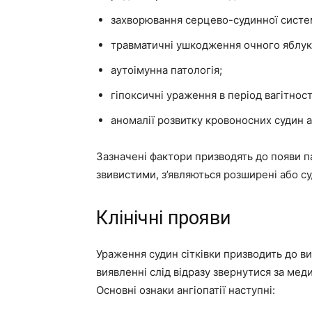
захворювання серцево-судинної систе
травматичні ушкодження очного яблука
аутоімунна патологія;
гіпоксичні ураження в період вагітності
аномалії розвитку кровоносних судин аб
Зазначені фактори призводять до появи па
звивистими, з’являються розширені або су
Клінічні прояви
Ураження судин сітківки призводить до в
виявленні слід відразу звернутися за м
Основні ознаки ангіопатії наступні: