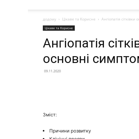
додому
Цікаве та Корисне
Ангіопатія сітківки 
Цікаве та Корисне
Ангіопатія сіткі
основні симптом
09.11.2020
Зміст:
Причини розвитку
Клінічні прояви