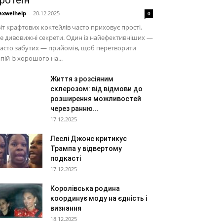
ротеїн
xwelhelp
-
20.12.2025
0
іт крафтових коктейлів часто приховує прості,
е дивовижні секрети. Один із найефективніших —
часто забутих — прийомів, щоб перетворити
пій із хорошого на...
Життя з розсіяним
склерозом: від відмови до
розширення можливостей
через ранню...
17.12.2025
Леслі Джонс критикує
Трампа у відвертому
подкасті
17.12.2025
Королівська родина
координує моду на єдність і
визнання
18.12.2025