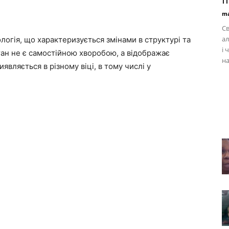
п
ma
Св
ал
ологія, що характеризується змінами в структурі та
і 
Стан не є самостійною хворобою, а відображає
на
являється в різному віці, в тому числі у