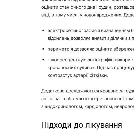
оцінити стан очного дна і судин, розташ
віці, в тому числі у новонароджених. Дод
электроретинография з визначенням бі
відхилень дозволяє виявити ділянки з
периметрія дозволяє оцінити збережен
флюоресцентную ангіографію використ
кровоносних судинах. Під час процедур
контрастує артерії сітківки.
Додатково досліджуються кровоносні суди
ангіографії або магнітно-резонансної том
з ендокринологом, кардіологом, невролог
Підходи до лікування