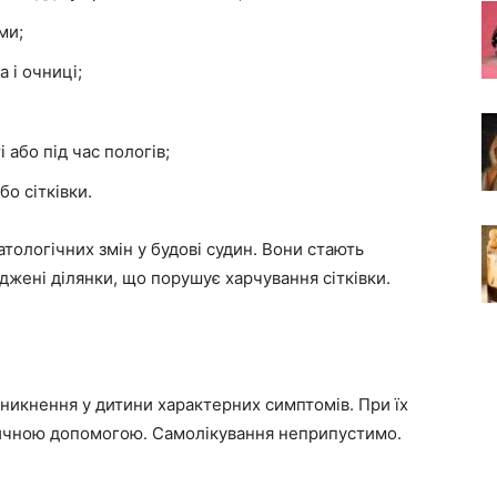
ми;
 і очниці;
 або під час пологів;
о сітківки.
тологічних змін у будові судин. Вони стають
джені ділянки, що порушує харчування сітківки.
иникнення у дитини характерних симптомів. При їх
едичною допомогою. Самолікування неприпустимо.