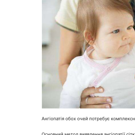
Ангіопатія обох очей потребує комплекс
Основний метод виявлення ангіопатії сіт