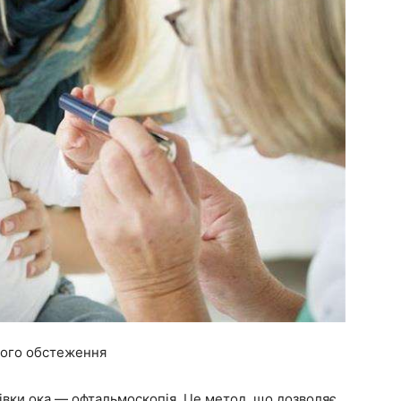
ного обстеження
ківки ока — офтальмоскопія. Це метод, що дозволяє