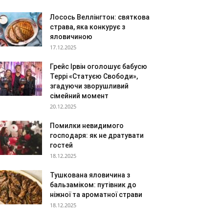
Лосось Веллінгтон: святкова
страва, яка конкурує з
яловичиною
17.12.2025
Грейс Ірвін оголошує бабусю
Террі «Статуєю Свободи»,
згадуючи зворушливий
сімейний момент
20.12.2025
Помилки невидимого
господаря: як не дратувати
гостей
18.12.2025
Тушкована яловичина з
бальзаміком: путівник до
ніжної та ароматної страви
18.12.2025