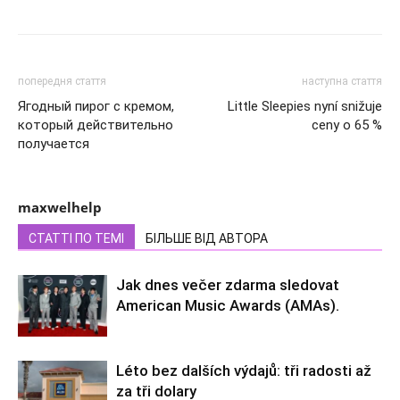
попередня стаття
наступна стаття
Ягодный пирог с кремом,
Little Sleepies nyní snižuje
который действительно
ceny o 65 %
получается
maxwelhelp
СТАТТІ ПО ТЕМІ
БІЛЬШЕ ВІД АВТОРА
Jak dnes večer zdarma sledovat
American Music Awards (AMAs).
Léto bez dalších výdajů: tři radosti až
za tři dolary