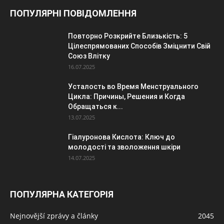
ПОПУЛЯРНІ ПОВІДОМЛЕННЯ
Повторно Розкрийте Близькість: 5
Цілеспрямованих Способів Зміцнити Свій
Союз Влітку
16.07.2025
Усталость во Время Менструального
Цикла: Причины, Решения и Когда
Обращаться к...
13.07.2025
Гіалуронова Кислота: Ключ до
молодості та зволоження шкіри
14.07.2025
ПОПУЛЯРНА КАТЕГОРІЯ
Nejnovější zprávy a články
2045