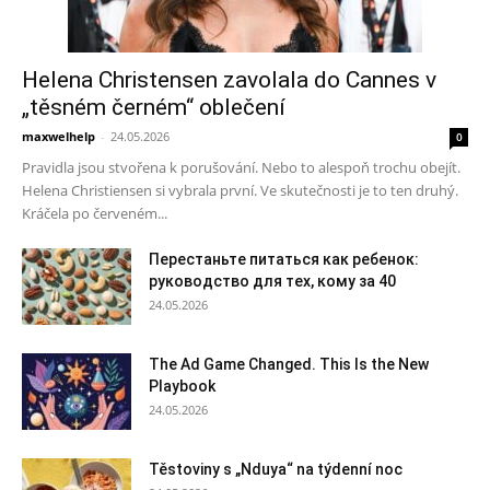
Helena Christensen zavolala do Cannes v
„těsném černém“ oblečení
maxwelhelp
-
24.05.2026
0
Pravidla jsou stvořena k porušování. Nebo to alespoň trochu obejít.
Helena Christiensen si vybrala první. Ve skutečnosti je to ten druhý.
Kráčela po červeném...
Перестаньте питаться как ребенок:
руководство для тех, кому за 40
24.05.2026
The Ad Game Changed. This Is the New
Playbook
24.05.2026
Těstoviny s „Nduya“ na týdenní noc