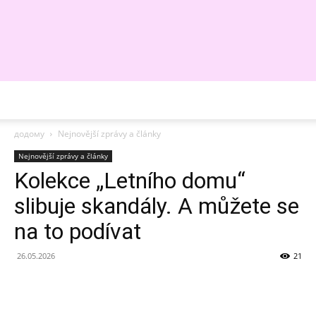
WE
додому
Nejnovější zprávy a články
Nejnovější zprávy a články
Kolekce „Letního domu“
slibuje skandály. A můžete se
na to podívat
26.05.2026
21