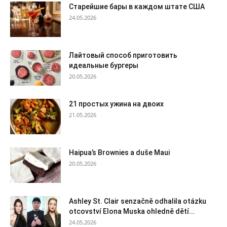
Старейшие бары в каждом штате США
24.05.2026
Лайтовый способ приготовить
идеальные бургеры
20.05.2026
21 простых ужина на двоих
21.05.2026
Haipua’s Brownies a duše Maui
20.05.2026
Ashley St. Clair senzačně odhalila otázku
otcovství Elona Muska ohledně dětí...
24.05.2026