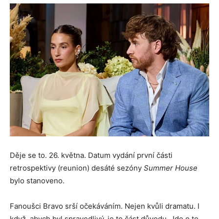
Děje se to. 26. května. Datum vydání první části
retrospektivy (reunion) desáté sezóny
Summer House
bylo stanoveno.
Fanoušci Bravo srší očekáváním. Nejen kvůli dramatu. I
když, abych byl spravedlivý, je to část důvodu. Jde o to,