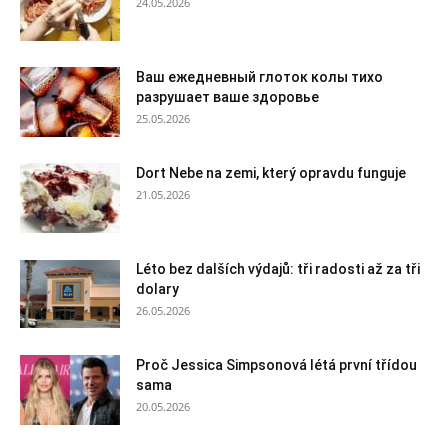
24.05.2026
Ваш ежедневный глоток колы тихо
разрушает ваше здоровье
25.05.2026
Dort Nebe na zemi, který opravdu funguje
21.05.2026
Léto bez dalších výdajů: tři radosti až za tři
dolary
26.05.2026
Proč Jessica Simpsonová létá první třídou
sama
20.05.2026