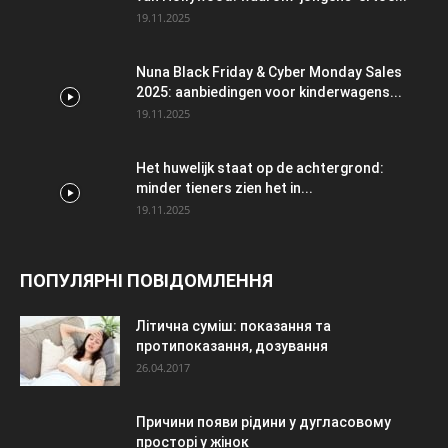
19.11.2025
Nuna Black Friday & Cyber Monday Sales
2025: aanbiedingen voor kinderwagens...
19.11.2025
Het huwelijk staat op de achtergrond:
minder tieners zien het in...
19.11.2025
ПОПУЛЯРНІ ПОВІДОМЛЕННЯ
Літична суміш: показання та
протипоказання, дозування
26.04.2017
Причини появи рідини у дугласовому
просторі у жінок