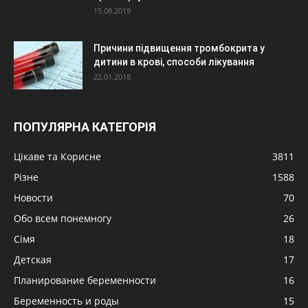
15.08.2019
Причини підвищення тромбокрита у
дитини в крові, способи лікування
22.01.2018
ПОПУЛЯРНА КАТЕГОРІЯ
Цікаве та Корисне
3811
Різне
1588
Новости
70
Обо всем понемногу
26
Сімя
18
Детская
17
Планирование беременности
16
Беременность и роды
15