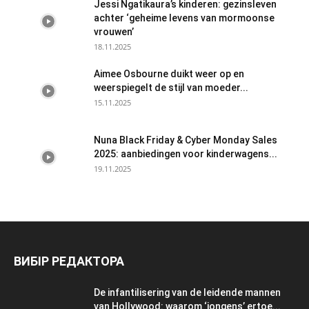
Jessi Ngatikaura’s kinderen: gezinsleven
achter ‘geheime levens van mormoonse
vrouwen’
18.11.2025
Aimee Osbourne duikt weer op en
weerspiegelt de stijl van moeder...
15.11.2025
Nuna Black Friday & Cyber Monday Sales
2025: aanbiedingen voor kinderwagens...
19.11.2025
ВИБІР РЕДАКТОРА
De infantilisering van de leidende mannen
van Hollywood: waarom ‘jongens’ ertoe...