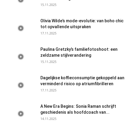
15.11.2025
Olivia Wilde’s mode-evolutie: van boho chic
tot opvallende uitspraken
17.11.2025
Paulina Gretzky’s familiefotoshoot: een
zeldzame stijlverandering
15.11.2025
Dagelijkse koffieconsumptie gekoppeld aan
verminderd risico op atriumfibrilleren
17.11.2025
A New Era Begins: Sonia Raman schrijft
geschiedenis als hoofdcoach van...
14.11.2025