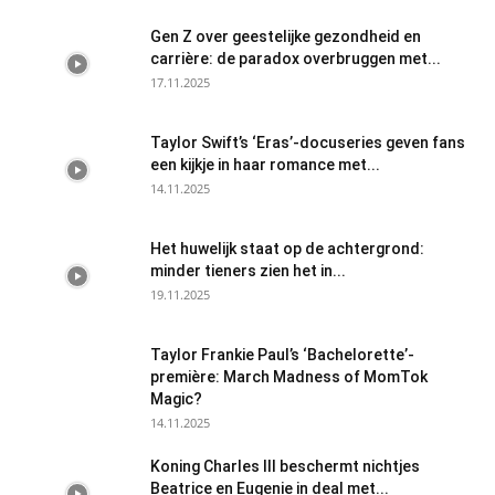
Gen Z over geestelijke gezondheid en
carrière: de paradox overbruggen met...
17.11.2025
Taylor Swift’s ‘Eras’-docuseries geven fans
een kijkje in haar romance met...
14.11.2025
Het huwelijk staat op de achtergrond:
minder tieners zien het in...
19.11.2025
Taylor Frankie Paul’s ‘Bachelorette’-
première: March Madness of MomTok
Magic?
14.11.2025
Koning Charles III beschermt nichtjes
Beatrice en Eugenie in deal met...