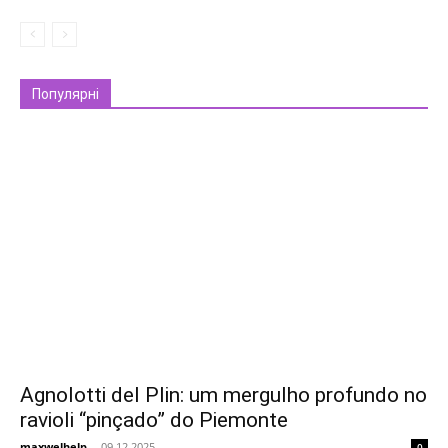
Популярні
Agnolotti del Plin: um mergulho profundo no
ravioli “pinçado” do Piemonte
maxwelhelp
-
09.12.2025
0