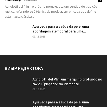
Agnolotti del Plin – o próprio nome evoca um sentido de tradição
rústica, referindo-se à técnica de modelagem pinçada que define
esta massa clássica...
Ayurveda para a saúde da pele: uma
abordagem atemporal para uma...
09.12.2025
ВИБІР РЕДАКТОРА
Agnolotti del Plin: um mergulho profundo no
ravioli “pinçado” do Piemonte
09.12.2025
Ayurveda para a saúde da pele: uma
abordagem atemporal para uma...