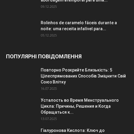
09.12.2025
Rolinhos de caramelo fáceis durante a
noite: uma receita infalível para...
05.12.2025
ПОПУЛЯРНІ ПОВІДОМЛЕННЯ
Повторно Розкрийте Близькість: 5
Цілеспрямованих Способів Зміцнити Свій
Союз Влітку
16.07.2025
Усталость во Время Менструального
Цикла: Причины, Решения и Когда
Обращаться к...
13.07.2025
Гіалуронова Кислота: Ключ до