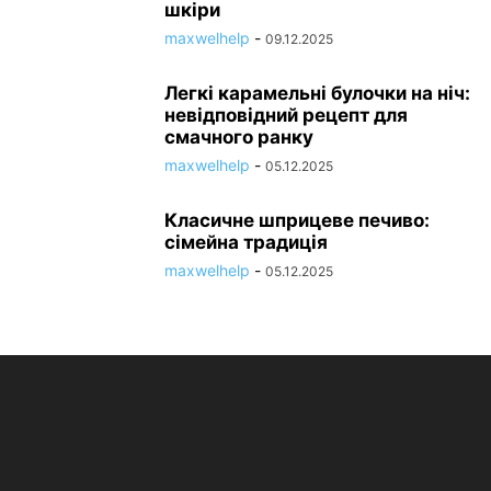
шкіри
maxwelhelp
-
09.12.2025
Легкі карамельні булочки на ніч:
невідповідний рецепт для
смачного ранку
maxwelhelp
-
05.12.2025
Класичне шприцеве печиво:
сімейна традиція
maxwelhelp
-
05.12.2025