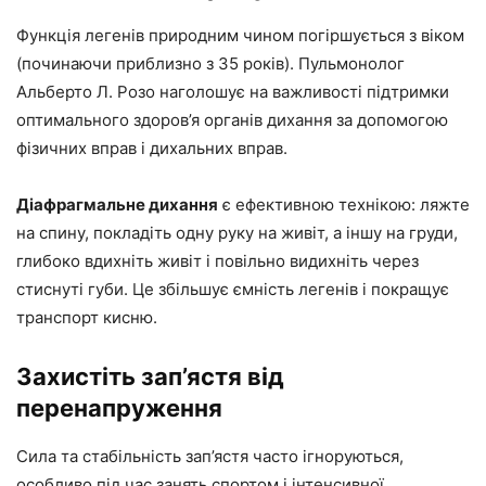
Функція легенів природним чином погіршується з віком
(починаючи приблизно з 35 років). Пульмонолог
Альберто Л. Розо наголошує на важливості підтримки
оптимального здоров’я органів дихання за допомогою
фізичних вправ і дихальних вправ.
Діафрагмальне дихання
є ефективною технікою: ляжте
на спину, покладіть одну руку на живіт, а іншу на груди,
глибоко вдихніть живіт і повільно видихніть через
стиснуті губи. Це збільшує ємність легенів і покращує
транспорт кисню.
Захистіть зап’ястя від
перенапруження
Сила та стабільність зап’ястя часто ігноруються,
особливо під час занять спортом і інтенсивної