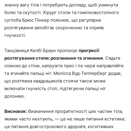
значну вагу тіла і потребують догляду, щоб уникнути
болю та скутості. Хірург стопи та гомілковостопного
суглоба Брюс Пінкер пояснює, що регулярне
розтягування запобігає скороченню та сприяє
гнучкості.
Танцівниця Келбі Браун пропонує
прогресії
розтягування стопи: розгинання та згинання
. Сядьте
спиною до стіни, напружте прес і по черзі направляйте
та згинайте пальці ніг. Мелісса Вуд-Тепперберг додає,
що розтяжка квадрациклів стоячи також може
включати гнучкість стоп, підтягуючи пальці ніг
долонею.
Висновок:
Визначення пріоритетності цих частин тіла,
якими часто нехтують, — це не лише питання естетики;
це питання довгострокового здоров’я, когнітивних