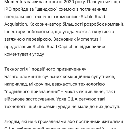
Momentus заявила в жовтні 2020 року. Планується, що
IPO пройде за “швидкою” схемою з поглинанням
спеціальною технічною компанією-Stable Road
Acquisition․ Кокорич-автор більшості розробок компанії.
Інвестори побоюються, що угода може зіткнутися з
затяжною перевіркою. Засновник Momentus і
представник Stable Road Capital не відмовилися
коментувати угоду
Технологія ” подвійного призначення»
Багато елементів сучасних комерційних супутників,
наприклад, мікрочіпи, вважаються технологією
“подвійного призначення” – мають як цивільне, так і
військове застосування. Уряд США регулює такі
технології, щоб іноземні уряди не мали до них доступ.
Людям, які не є громадянами або постійними жителями
США, заборонений доступ до таких технологій — це