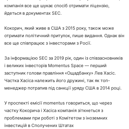
компанія все ще шукає спосіб отримати ліцензію,
йдеться в документах SEC.
Кокорич, який живе в США з 2015 року, також може
отримати політичний притулок, пише видання. Однак він
все ще співпрацює з інвесторами з Росії.
За інформацією SEC за 2019 рік, один із співзасновників
і великих інвесторів Momentus Space — перший
заступник голови правління «Ощадбанку» Лев Хасіс.
Частка Хасіса належить його дружині, так як топ-
менеджер потрапив під санкції уряду США в 2014 році.
У проспекті емісії momentus говориться, що через
частку Кокорича і Хасіса компанія зіткнеться з
проблемами при роботі з Комітетом з іноземних
інвестицій в Сполучених Штатах