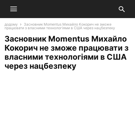
додому
Засновник Momentus Михайло Кокорич не зможе
працювати з власними технологіями в США через нацбезпеку
Засновник Momentus Михайло
Кокорич не зможе працювати з
власними технологіями в США
через нацбезпеку