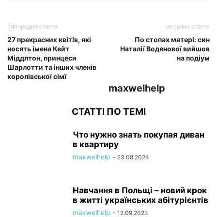
попередня стаття
наступна стаття
27 прекрасних квітів, які
По стопах матері: син
носять імена Кейт
Наталії Водянової вийшов
Міддлтон, принцеси
на подіум
Шарлотти та інших членів
королівської сімї
maxwelhelp
СТАТТІ ПО ТЕМІ
Что нужно знать покупая диван
в квартиру
maxwelhelp
-
23.08.2024
Навчання в Польщі – новий крок
в житті українських абітурієнтів
maxwelhelp
-
12.09.2023