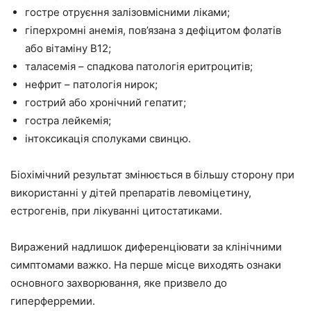
гостре отруєння залізовмісними ліками;
гіперхромні анемія, пов’язана з дефіцитом фолатів
або вітаміну В12;
таласемія – спадкова патологія еритроцитів;
нефрит – патологія нирок;
гострий або хронічний гепатит;
гостра лейкемія;
інтоксикація сполуками свинцю.
Біохімічний результат змінюється в більшу сторону при
використанні у дітей препаратів левоміцетину,
естрогенів, при лікуванні цитостатиками.
Виражений надлишок диференціювати за клінічними
симптомами важко. На перше місце виходять ознаки
основного захворювання, яке призвело до
гиперферремии.