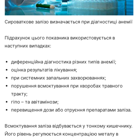
Сироваткове залізо визначається при діагностиці анемії
Підрахунок цього показника використовується в
наступних випадках:
диференційна діагностика різних типів анемії;
оцінка результатів лікування;
при системних запальних захворюваннях;
порушення всмоктування при хворобах травного
тракту;
гіпо – та авітамінози;
перевищення дози або отруєння препаратами заліза.
Всмоктування заліза відбувається у тонкому кишечнику.
Його рівень регулюється концентрацією металу в