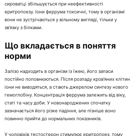
сироватці збільшується при неефективності
еритропоезу. Іони феррума токсичні, тому в організмі
вони не зустрічаються у вільному вигляді, тільки у
зв’язку з білками.
Що вкладається в поняття
норми
Залізо надходить в організм із їжею, його запаси
постійно поповнюються. Після розпаду кров’яних клітин
іони не виводяться, а стають джерелом синтезу нового
гемоглобіну. Концентрація феррума залежить від віку,
статі та часу доби. У новонароджених спочатку
зазначається його різке падіння, але пізніше воно
повинно прийти до нормальних показників.
У чоловіків тестостерон стимулює еритропоез, тому