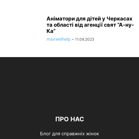
Аніматори для дітей у Черкасах
та області від агенції свят “А-ну-
Ка”
maxwelhelp
-
11.09.2023
ПРО НАС
Блог для справжніх жінок