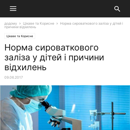
додому
Цікаве та Корисне
Норма сироваткового заліза у дітей і
причини відхилень
Цікаве та Корисне
Норма сироваткового
заліза у дітей і причини
відхилень
09.06.2017