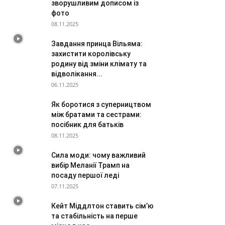
зворушливим дописом із
фото
08.11.2025
Завдання принца Вільяма:
захистити королівську
родину від зміни клімату та
відволікання...
06.11.2025
Як боротися з суперництвом
між братами та сестрами:
посібник для батьків
08.11.2025
Сила моди: чому важливий
вибір Меланії Трамп на
посаду першої леді
07.11.2025
Кейт Міддлтон ставить сім’ю
та стабільність на перше