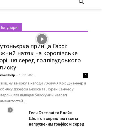
Популярні
утоньєрка принца Гаррі:
іжний натяк на королівське
оріння серед голлівудського
лиску
xwelhelp
-
10.11.2025
0
зкішну вечірку з нагоди 70-річчя Кріс Дженнер в
обняку Джеффа Безоса та Лорен Санчес у
верлі-Хіллз відвідав блискучий натовп
аменитостей....
Гвен Стефані та Блейк
Шелтон справляються із
напруженим графіком серед