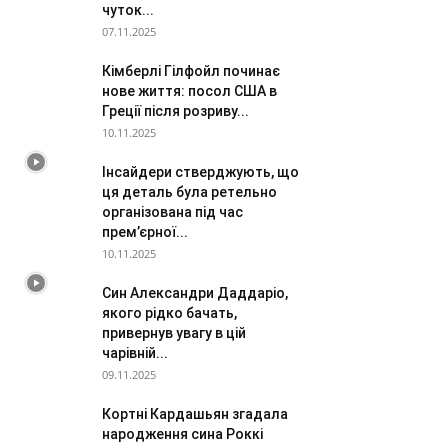
чуток...
07.11.2025
Кімберлі Гілфойл починає
нове життя: посол США в
Греції після розриву...
10.11.2025
Інсайдери стверджують, що
ця деталь була ретельно
організована під час
прем’єрної...
10.11.2025
Син Александри Даддаріо,
якого рідко бачать,
привернув увагу в цій
чарівній...
09.11.2025
Кортні Кардашьян згадала
народження сина Роккі