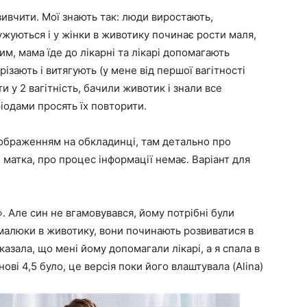
вивчити. Мої знають так: люди виростають,
ужуються і у жінки в животику починає рости маля,
м, мама їде до лікарні та лікарі допомагають
ізають і витягують (у мене від першої вагітності
и у 2 вагітність, бачили животик і знали все
ріодами просять їх повторити.
зображенням на обкладинці, там детально про
и матка, про процес інформації немає. Варіант для
». Але син не вгамовувався, йому потрібні були
 малюки в животику, вони починають розвиватися в
сказала, що мені йому допомагали лікарі, а я спала в
ові 4,5 було, це версія поки його влаштувала (Alina)