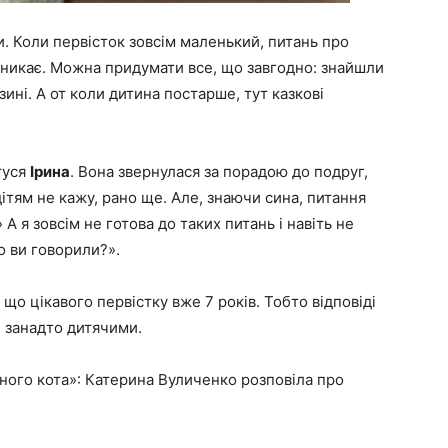
и. Коли первісток зовсім маленький, питань про
виникає. Можна придумати все, що завгодно: знайшли
зині. А от коли дитина постарше, тут казкові
туся
Ірина
. Вона звернулася за порадою до подруг,
дітям не кажу, рано ще. Але, знаючи сина, питання
А я зовсім не готова до таких питань і навіть не
о ви говорили?».
що цікавого первістку вже 7 років. Тобто відповіді
и занадто дитячими.
ного кота»: Катерина Вуличенко розповіла про