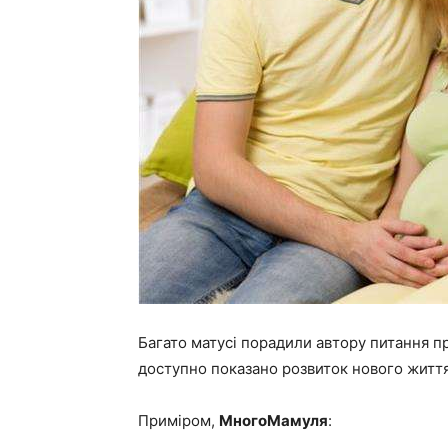
Багато матусі порадили автору питання про
доступно показано розвиток нового життя
Приміром,
МногоМамуля
: