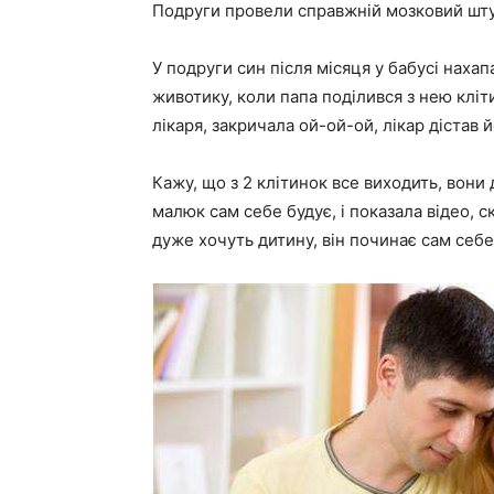
Подруги провели справжній мозковий штурм
У подруги син після місяця у бабусі нахапа
животику, коли папа поділився з нею кліти
лікаря, закричала ой-ой-ой, лікар дістав 
Кажу, що з 2 клітинок все виходить, вони 
малюк сам себе будує, і показала відео, с
дуже хочуть дитину, він починає сам себе