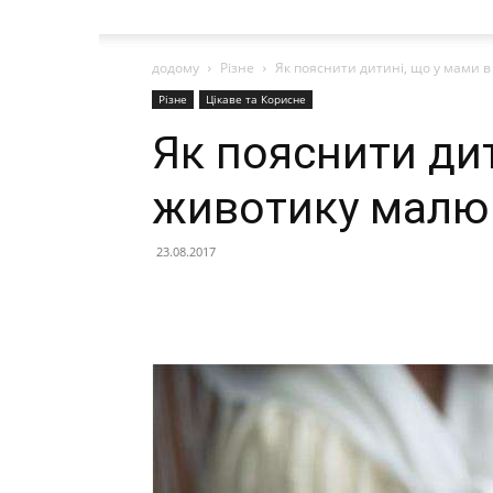
додому
Різне
Як пояснити дитині, що у мами 
Різне
Цікаве та Корисне
Як пояснити дит
животику малю
23.08.2017