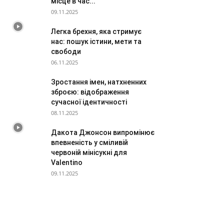
місце в час...
09.11.2025
Легка брехня, яка стримує
нас: пошук істини, мети та
свободи
06.11.2025
Зростання імен, натхненних
зброєю: відображення
сучасної ідентичності
08.11.2025
Дакота Джонсон випромінює
впевненість у сміливій
червоній мінісукні для
Valentino
09.11.2025