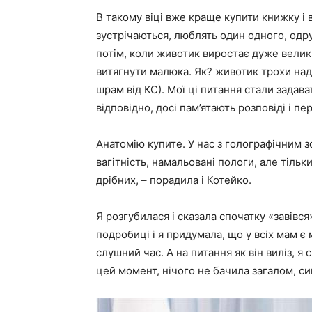
В такому віці вже краще купити книжку і 
зустрічаються, люблять один одного, одр
потім, коли животик виростає дуже велики
витягнути малюка. Як? животик трохи надр
шрам від КС). Мої ці питання стали задават
відповідно, досі пам’ятають розповіді і пе
Анатомію купите. У нас з голографічним 
вагітність, намальовані пологи, але тільк
дрібних, – порадила і Котейко.
Я розгубилася і сказала спочатку «завівся
подробиці і я придумала, що у всіх мам є
слушний час. А на питання як він виліз, я 
цей момент, нічого не бачила загалом, син