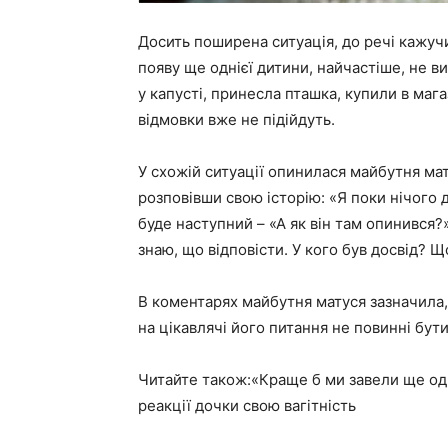
Досить поширена ситуація, до речі кажуч
появу ще однієї дитини, найчастіше, не 
у капусті, принесла пташка, купили в мага
відмовки вже не підійдуть.
У схожій ситуації опинилася майбутня ма
розповівши свою історію: «Я поки нічого 
буде наступний – «А як він там опинився?» 
знаю, що відповісти. У кого був досвід? Щ
В коментарях майбутня матуся зазначила, 
на цікавлячі його питання не повинні бут
Читайте також:«Краще б ми завели ще од
реакції дочки свою вагітність