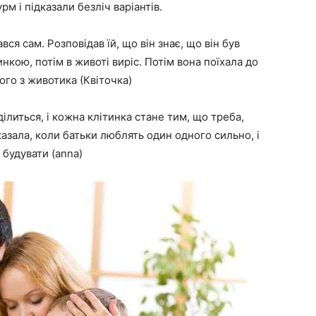
 і підказали безліч варіантів.
вся сам. Розповідав їй, що він знає, що він був
нкою, потім в животі виріс. Потім вона поїхала до
його з животика (Квіточка)
ділиться, і кожна клітинка стане тим, що треба,
казала, коли батьки люблять один одного сильно, і
 будувати (anna)