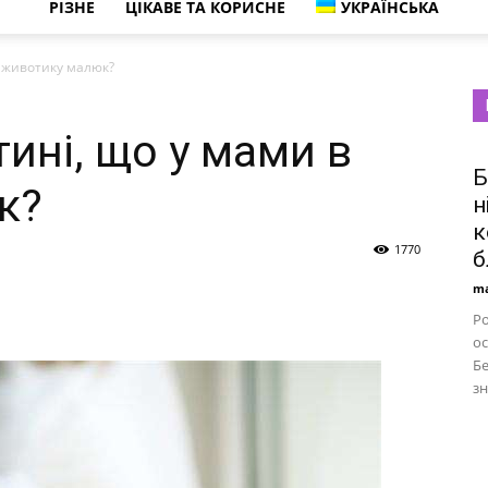
РІЗНЕ
ЦІКАВЕ ТА КОРИСНЕ
УКРАЇНСЬКА
в животику малюк?
ині, що у мами в
Б
к?
н
к
1770
б
ma
Ро
ос
Бе
зн