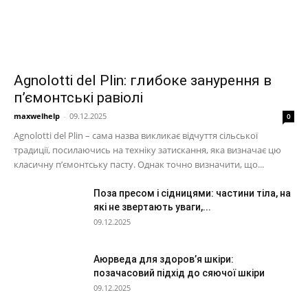
Agnolotti del Plin: глибоке занурення в
п’ємонтські равіолі
maxwelhelp
-
09.12.2025
0
Agnolotti del Plin – сама назва викликає відчуття сільської
традиції, посилаючись на техніку затискання, яка визначає цю
класичну п’ємонтську пасту. Однак точно визначити, що...
Поза пресом і сідницями: частини тіла, на
які не звертають уваги,...
09.12.2025
Аюрведа для здоров’я шкіри:
позачасовий підхід до сяючої шкіри
09.12.2025