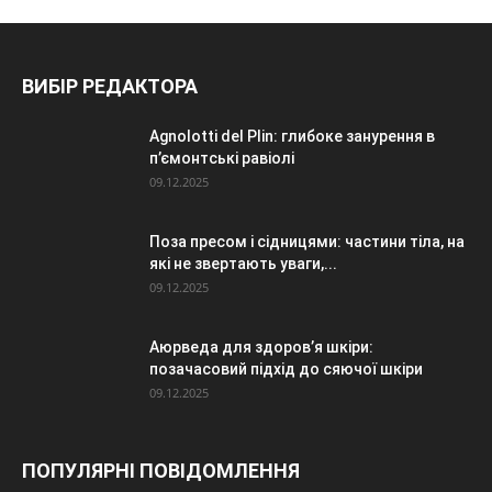
ВИБІР РЕДАКТОРА
Agnolotti del Plin: глибоке занурення в
п’ємонтські равіолі
09.12.2025
Поза пресом і сідницями: частини тіла, на
які не звертають уваги,...
09.12.2025
Аюрведа для здоров’я шкіри:
позачасовий підхід до сяючої шкіри
09.12.2025
ПОПУЛЯРНІ ПОВІДОМЛЕННЯ