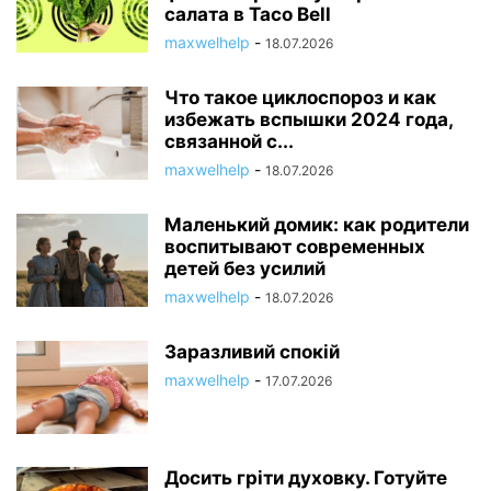
салата в Taco Bell
ПИТАНИЕ
ПЛАНИРОВАНИЕ
ПЛАНИРОВАНИЕ БЕРЕМЕННОСТИ
maxwelhelp
-
18.07.2026
ПОДБОР ОДЕЖДЫ
ПОЗНАТЬ СЕБЯ
ПРИРОДА
ПСИХОЛОГИЯ
ПСИХОЛОГИЯ И ОТНОШЕНИЯ
ПСИХОЛОГИЯ ОТНОШЕНИЙ
Что такое циклоспороз и как
РЕАЛЬНАЯ ЖИЗНЬ
РЕЦЕПТЫ
РОДЫ
САЛАТЫ
САЛАТЫ
избежать вспышки 2024 года,
связанной с...
САЛАТЫ НА НОВЫЙ ГОД 2022: РЕЦЕПТЫ С ФОТО
САМОРАЗВИТИЕ
maxwelhelp
-
18.07.2026
СВОБОДНОЕ ВРЕМЯ
СЕКРЕТЫ КРАСОТЫ ЗВЕЗД
СЕКРЕТЫ УСПЕХА
СЕКС
СІМЯ
СЛАДКОЕ
Маленький домик: как родители
воспитывают современных
детей без усилий
maxwelhelp
-
18.07.2026
Заразливий спокій
maxwelhelp
-
17.07.2026
Досить гріти духовку. Готуйте