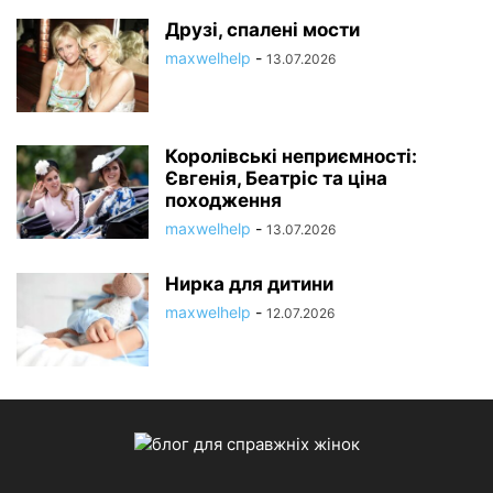
Друзі, спалені мости
maxwelhelp
-
13.07.2026
Королівські неприємності:
Євгенія, Беатріс та ціна
походження
maxwelhelp
-
13.07.2026
Нирка для дитини
maxwelhelp
-
12.07.2026