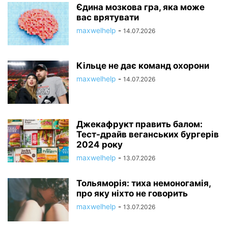
Єдина мозкова гра, яка може
вас врятувати
maxwelhelp
-
14.07.2026
Кільце не дає команд охорони
maxwelhelp
-
14.07.2026
Джекафрукт править балом:
Тест-драйв веганських бургерів
2024 року
maxwelhelp
-
13.07.2026
Тольяморія: тиха немоногамія,
про яку ніхто не говорить
maxwelhelp
-
13.07.2026