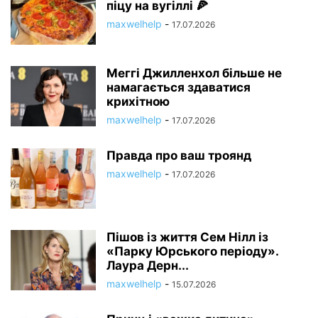
піцу на вугіллі 🍕
maxwelhelp
-
17.07.2026
Меггі Джилленхол більше не
намагається здаватися
крихітною
maxwelhelp
-
17.07.2026
Правда про ваш троянд
maxwelhelp
-
17.07.2026
Пішов із життя Сем Нілл із
«Парку Юрського періоду».
Лаура Дерн...
maxwelhelp
-
15.07.2026