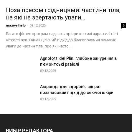
Поза пресом і сідницями: частини тіла,
на які не звертають уваги,...
maxwelhelp
-
09.12.2025
0
Багато фітнес-програм надають пріоритет силі ядра, силі ніг і
чіткості рук. Однак цілісний підхід до благополуччя вимагає
уваги до частин тіла, про які часто...
Agnolotti del Plin: глибоке занурення в
п’ємонтські равіолі
09.12.2025
Аюрведа для здоров’я шкіри:
позачасовий підхід до сяючої шкіри
09.12.2025
ВИБІР РЕДАКТОРА