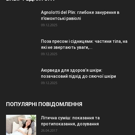
Agnolotti del Plin: глибоке занурення в
п’ємонтські равіолі
09.12.2025
Поза пресом і сідницями: частини тіла, на
які не звертають уваги,...
09.12.2025
Аюрведа для здоров’я шкіри:
позачасовий підхід до сяючої шкіри
09.12.2025
ПОПУЛЯРНІ ПОВІДОМЛЕННЯ
Літична суміш: показання та
протипоказання, дозування
26.04.2017