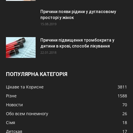
Причини появи рідини у дугласовому
просторі у жінок
15.08.2019
Причини підвищення тромбокрита у
дитини в крові, способи лікування
22.01.2018
ПОПУЛЯРНА КАТЕГОРІЯ
Цікаве та Корисне
3811
Різне
1588
Новости
70
Обо всем понемногу
26
Сімя
18
Детская
17