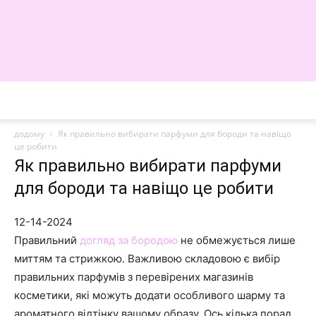
WE
додому
Як правильно вибирати парфуми для бороди та навіщо
це робити
Як правильно вибирати парфуми
для бороди та навіщо це робити
12-14-2024
Правильний
догляд за бородою
не обмежується лише
миттям та стрижкою. Важливою складовою є вибір
правильних парфумів з перевірених магазинів
косметики, які можуть додати особливого шарму та
ароматного відтінку вашому образу. Ось кілька порад,