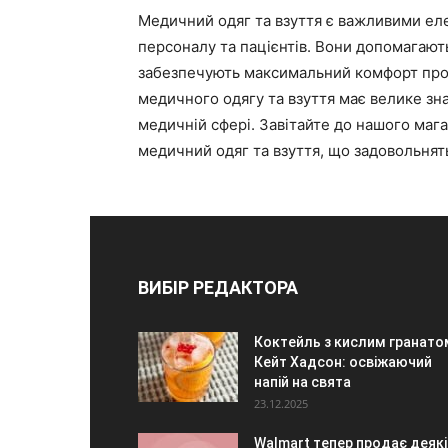
Медичний одяг та взуття є важливими ел
персоналу та пацієнтів. Вони допомагаю
забезпечують максимальний комфорт прот
медичного одягу та взуття має велике зна
медичній сфері. Завітайте до нашого мага
медичний одяг та взуття, що задовольнять
ВИБІР РЕДАКТОРА
Коктейль з кислим гранато
Кейт Хадсон: освіжаючий
напій на свята
23.12.2025
Walmart тепер продає деякі