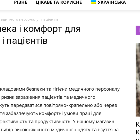
РІЗНЕ
ЦІКАВЕ ТА КОРИСНЕ
УКРАЇНСЬКА
медичного персоналу і пацієнтів
пека і комфорт для
і пацієнтів
складовими безпеки та гігієни медичного персоналу
 ризик зараження пацієнтів та медичного
ожуть передаватися повітряно-крапельно або через
ття забезпечують комфортні умови праці для
фективність та продуктивність. У нашому магазині
К
вибір високоякісного медичного одягу та взуття за
К