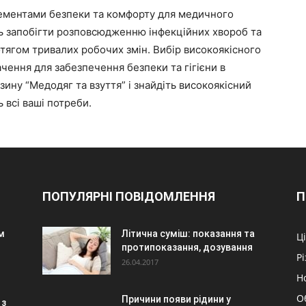
ементами безпеки та комфорту для медичного
ть запобігти розповсюдженню інфекційних хвороб та
ягом тривалих робочих змін. Вибір високоякісного
чення для забезпечення безпеки та гігієни в
зину “Медодяг та взуття” і знайдіть високоякісний
 всі ваші потреби.
ПОПУЛЯРНІ ПОВІДОМЛЕННЯ
П
м
Літична суміш: показання та
Ц
протипоказання, дозування
Р
26.04.2017
Н
О
Причини появи рідини у
 з