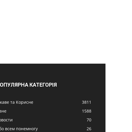
ОПУЛЯРНА КАТЕГОРІЯ
ікаве та Корисне
3811
ізне
1588
овости
70
бо всем понемногу
26