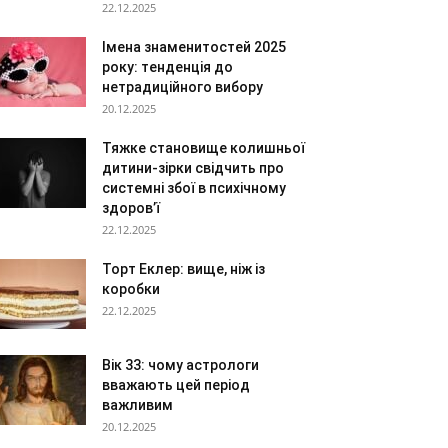
22.12.2025
Імена знаменитостей 2025
року: тенденція до
нетрадиційного вибору
20.12.2025
Тяжке становище колишньої
дитини-зірки свідчить про
системні збої в психічному
здоров’ї
22.12.2025
Торт Еклер: вище, ніж із
коробки
22.12.2025
Вік 33: чому астрологи
вважають цей період
важливим
20.12.2025