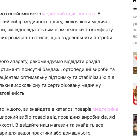
н
ma
мо ознайомитися з
медичний одяг полтава
. В
Ко
рокий вибір медичного одягу, включаючи медичні
ув
ри, які відповідають вимогам безпеки та комфорту.
вп
я
их розмірів та стилів, щоб задовольнити потреби
ко
ого апарату, рекомендуємо відвідати розділ
ортименті присутні бандажі, ортопедичні вироби та
ацієнтам оптимальну підтримку та стабілізацію під
ільки високоякісну та сертифіковану медичну
вговічність.
то іншого, ви знайдете в каталозі товарів
медтехніка
ирокий вибір товарів від провідних виробників, які
кості. Відвідайте наш магазин та знайдіть все
ари для вашої практики або домашнього