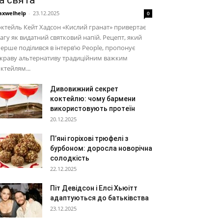
а свята
xwelhelp
-
23.12.2025
0
ктейль Кейт Хадсон «Кислий гранат» привертає
агу як видатний святковий напій. Рецепт, який
ерше поділився в інтерв’ю People, пропонує
скраву альтернативу традиційним важким
ктейлям...
Дивовижний секрет
коктейлю: чому бармени
використовують протеїн
20.12.2025
П’яні горіхові трюфелі з
бурбоном: доросла новорічна
солодкість
22.12.2025
Піт Девідсон і Елсі Хьюітт
адаптуються до батьківства
23.12.2025