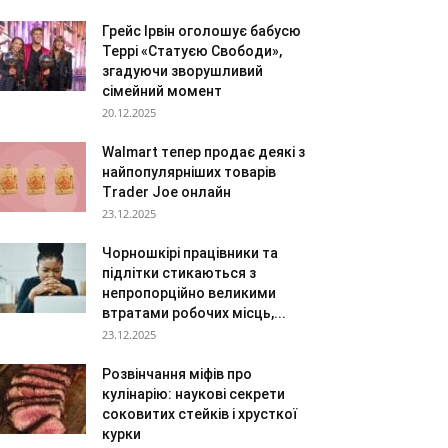
Грейс Ірвін оголошує бабусю
Террі «Статуєю Свободи»,
згадуючи зворушливий
сімейний момент
20.12.2025
Walmart тепер продає деякі з
найпопулярніших товарів
Trader Joe онлайн
23.12.2025
Чорношкірі працівники та
підлітки стикаються з
непропорційно великими
втратами робочих місць,...
23.12.2025
Розвінчання міфів про
кулінарію: наукові секрети
соковитих стейків і хрусткої
курки