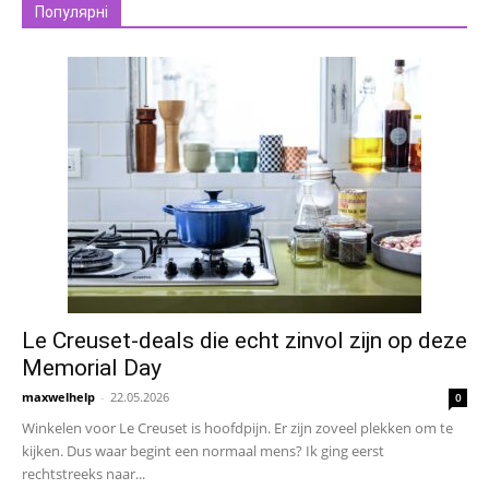
Популярні
Le Creuset-deals die echt zinvol zijn op deze
Memorial Day
maxwelhelp
-
22.05.2026
0
Winkelen voor Le Creuset is hoofdpijn. Er zijn zoveel plekken om te
kijken. Dus waar begint een normaal mens? Ik ging eerst
rechtstreeks naar...