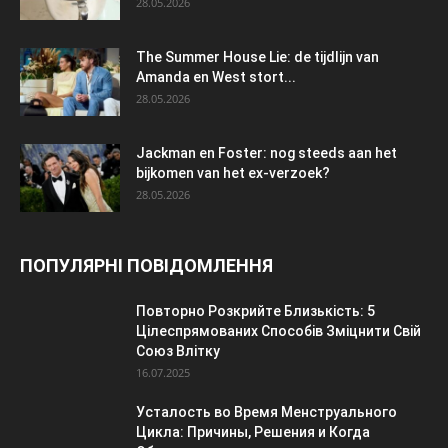
28.05.2026
The Summer House Lie: de tijdlijn van
Amanda en West stort...
28.05.2026
Jackman en Foster: nog steeds aan het
bijkomen van het ex-verzoek?
28.05.2026
ПОПУЛЯРНІ ПОВІДОМЛЕННЯ
Повторно Розкрийте Близькість: 5
Цілеспрямованих Способів Зміцнити Свій
Союз Влітку
16.07.2025
Усталость во Время Менструального
Цикла: Причины, Решения и Когда