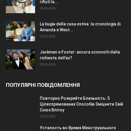
rifiuti la...
28.05.2026
La bugia della casa estiva: la cronologia di
Amanda e West...
28.05.2026
Jackman e Foster: ancora sconvolti dalla
richiesta dell’ex?
28.05.2026
ПОПУЛЯРНІ ПОВІДОМЛЕННЯ
Повторно Розкрийте Близькість: 5
Цілеспрямованих Способів Зміцнити Свій
Союз Влітку
16.07.2025
Усталость во Время Менструального