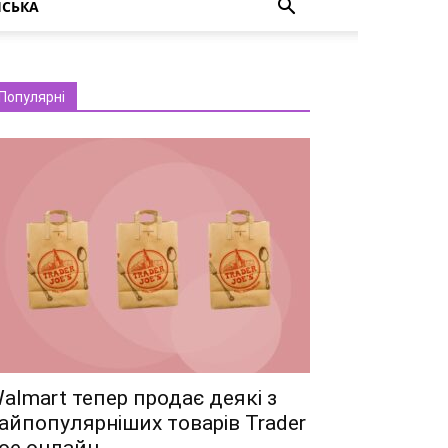
НСЬКА
Популярні
almart тепер продає деякі з
айпопулярніших товарів Trader