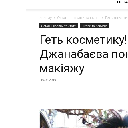
ОСТА
додому
Останні новини та статті
Геть космети
Останні новини та статті
Цікаве та Корисне
Геть косметику!
Джанабаєва пок
макіяжу
10.02.2019