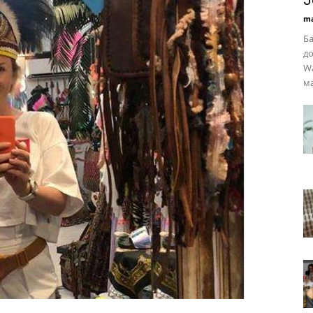
J
ma
Ба
до
знаменитості
Wa
ма