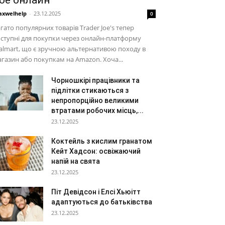
oe онлайн
xwelhelp
-
23.12.2025
0
гато популярних товарів Trader Joe's тепер
ступні для покупки через онлайн-платформу
lmart, що є зручною альтернативою походу в
газин або покупкам на Amazon. Хоча...
Чорношкірі працівники та
підлітки стикаються з
непропорційно великими
втратами робочих місць,...
23.12.2025
Коктейль з кислим гранатом
Кейт Хадсон: освіжаючий
напій на свята
23.12.2025
Піт Девідсон і Елсі Хьюітт
адаптуються до батьківства
23.12.2025