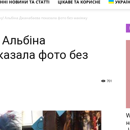
ННІ НОВИНИ ТА СТАТТІ
ЦІКАВЕ ТА КОРИСНЕ
УКРАЇ
краса,
ку! Альбіна Джанабаєва показала фото без макіяжу
 Альбіна
сімейне
азала фото без
життя
701
W
та
н