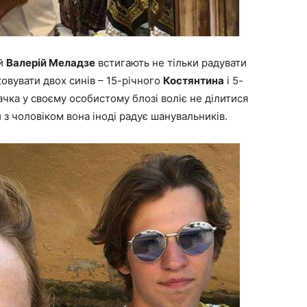
ий
Валерій Меладзе
встигають не тільки радувати
овувати двох синів – 15-річного
Костянтина
і 5-
ачка у своєму особистому блозі воліє не ділитися
 з чоловіком вона іноді радує шанувальників.