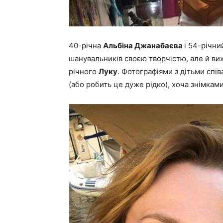
40-річна
Альбіна Джанабаєва
і 54-річн
шанувальників своєю творчістю, але й вих
річного
Луку
. Фотографіями з дітьми спів
(або робить це дуже рідко), хоча знімками