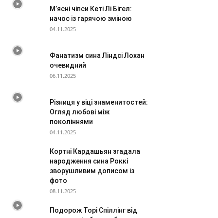
М’ясні чіпси Кеті Лі Бігел:
начос із гарячою зміною
04.11.2025
Фанатизм сина Ліндсі Лохан
очевидний
06.11.2025
Різниця у віці знаменитостей:
Огляд любові між
поколіннями
04.11.2025
Кортні Кардашьян згадала
народження сина Роккі
зворушливим дописом із
фото
08.11.2025
Подорож Торі Спіллінг від