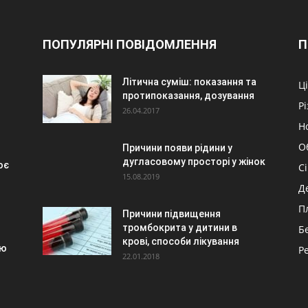
ПОПУЛЯРНІ ПОВІДОМЛЕННЯ
П
Літична суміш: показання та
Ц
протипоказання, дозування
Р
26.04.2017
Н
О
Причини появи рідини у
дугласовому просторі у жінок
ює
С
15.08.2019
Д
П
Причини підвищення
тромбокрита у дитини в
Б
крові, способи лікування
’ю
Р
22.01.2018