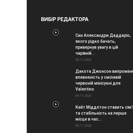
ВИБІР РЕДАКТОРА
Син Александри Даддаріо,
якого рідко бачать,
привернув увагу в цій
чарівній...
09.11.2025
Дакота Джонсон випромін
впевненість у сміливій
червоній мінісукні для
Valentino
09.11.2025
Кейт Міддлтон ставить сім
та стабільність на перше
місце в час...
09.11.2025