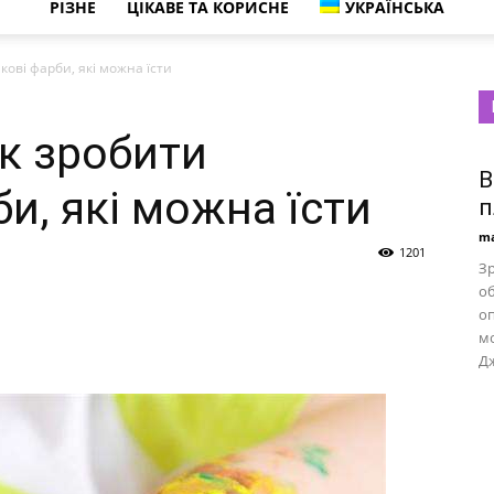
РІЗНЕ
ЦІКАВЕ ТА КОРИСНЕ
УКРАЇНСЬКА
кові фарби, які можна їсти
як зробити
В
и, які можна їсти
п
ma
1201
Зр
о
оп
мо
Дж