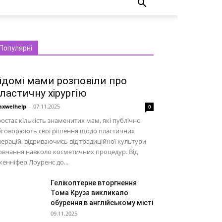
Популярні
ідомі мами розповіли про
ластичну хірургію
xwelhelp
-
07.11.2025
0
остає кількість знаменитих мам, які публічно
бговорюють свої рішення щодо пластичних
ерацій, відриваючись від традиційної культури
вчання навколо косметичних процедур. Від
енніфер Лоуренс до...
Гелікоптерне вторгнення
Тома Круза викликало
обурення в англійському місті
09.11.2025