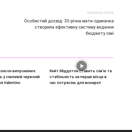
наступна стаття
Особистий досвід: 33-річна мати-одиначка
створила ефективну систему ведення
бюджету сімї
онсон випромінює
Кейт Міддлтон ставить сім’ю та
ь у сміливій червоній
стабільність на перше місце в
ля Valentino
час потрясінь для монархії