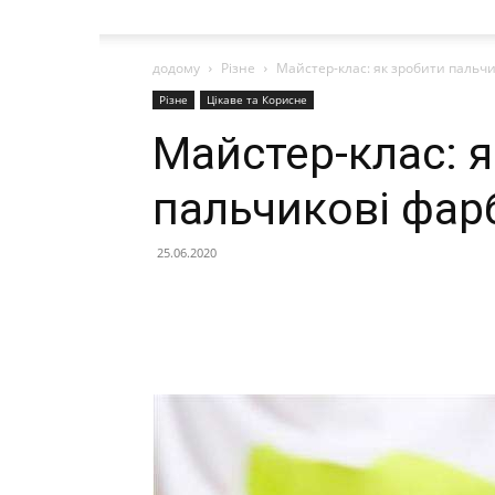
додому
Різне
Майстер-клас: як зробити пальчи
Різне
Цікаве та Корисне
Майстер-клас: 
пальчикові фарб
25.06.2020