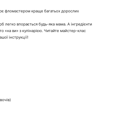
лює фломастером краще багатьох дорослих
б легко впорається будь-яка мама. А інгредієнти
 хто «на ви» з кулінарією. Читайте майстер-клас
шої інструкції!
вочів)