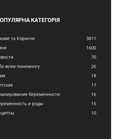
ОПУЛЯРНА КАТЕГОРІЯ
ікаве та Корисне
3811
ізне
1600
овости
70
бо всем понемногу
26
імя
18
етская
17
ланирование беременности
16
еременность и роды
15
ецепты
10