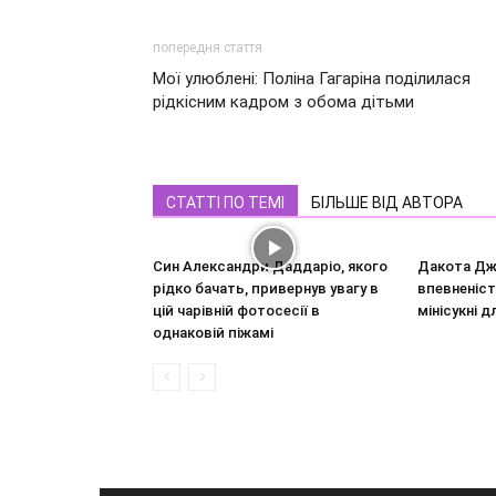
попередня стаття
Мої улюблені: Поліна Гагаріна поділилася
рідкісним кадром з обома дітьми
СТАТТІ ПО ТЕМІ
БІЛЬШЕ ВІД АВТОРА
Син Александри Даддаріо, якого
Дакота Дж
рідко бачать, привернув увагу в
впевненіст
цій чарівній фотосесії в
мінісукні д
однаковій піжамі