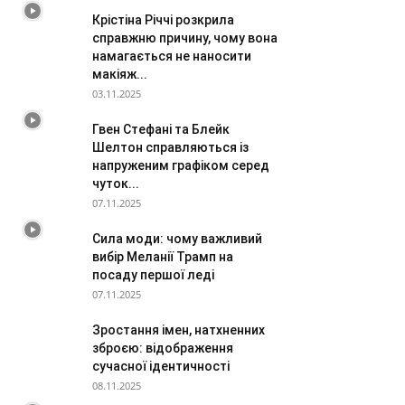
Крістіна Річчі розкрила
справжню причину, чому вона
намагається не наносити
макіяж...
03.11.2025
Гвен Стефані та Блейк
Шелтон справляються із
напруженим графіком серед
чуток...
07.11.2025
Сила моди: чому важливий
вибір Меланії Трамп на
посаду першої леді
07.11.2025
Зростання імен, натхненних
зброєю: відображення
сучасної ідентичності
08.11.2025