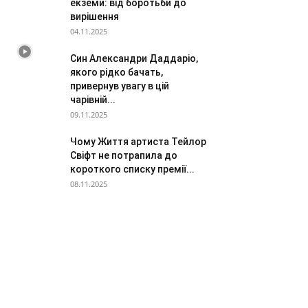
екземи: від боротьби до
вирішення
04.11.2025
Син Александри Даддаріо,
якого рідко бачать,
привернув увагу в цій
чарівній...
09.11.2025
Чому Життя артиста Тейлор
Свіфт не потрапила до
короткого списку премії...
08.11.2025