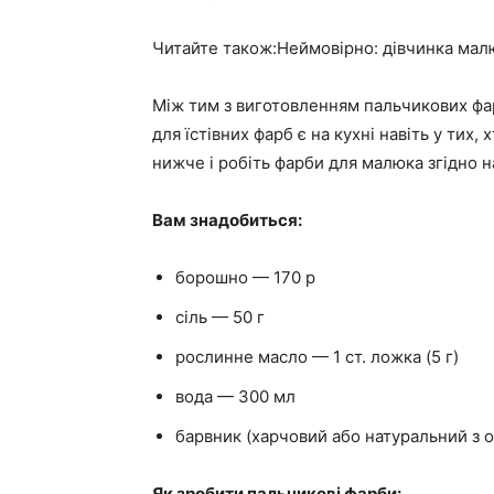
Читайте також:Неймовірно: дівчинка ма
Між тим з виготовленням пальчикових фар
для їстівних фарб є на кухні навіть у тих,
нижче і робіть фарби для малюка згідно на
Вам знадобиться:
борошно — 170 р
сіль — 50 г
рослинне масло — 1 ст. ложка (5 г)
вода — 300 мл
барвник (харчовий або натуральний з о
Як зробити пальчикові фарби: