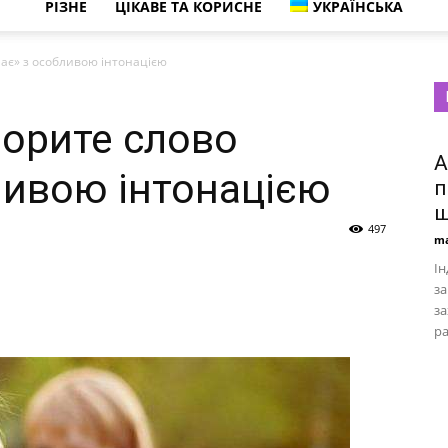
РІЗНЕ
ЦІКАВЕ ТА КОРИСНЕ
УКРАЇНСЬКА
має» з особливою інтонацією
ворите слово
А
ливою інтонацією
п
ш
497
ma
Ін
з
за
ра