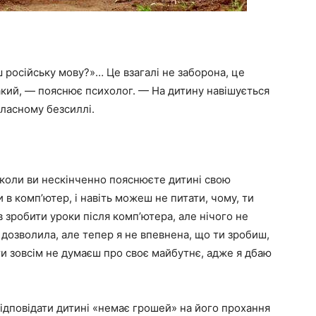
єш російську мову?»… Це взагалі не заборона, це
такий, — пояснює психолог. — На дитину навішується
власному безсиллі.
 коли ви нескінченно пояснюєте дитині свою
и в комп’ютер, і навіть можеш не питати, чому, ти
в зробити уроки після комп’ютера, але нічого не
бі дозволила, але тепер я не впевнена, що ти зробиш,
 ти зовсім не думаєш про своє майбутнє, адже я дбаю
ідповідати дитині «немає грошей» на його прохання