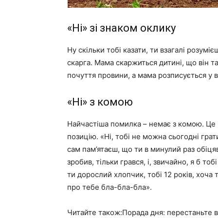
«Ні» зі знаком оклику
Ну скільки тобі казати, ти взагалі розумі
скарга. Мама скаржиться дитині, що він 
почуття провини, а мама розписується у 
«Ні» з комою
Найчастіша помилка – немає з комою. Це
позицію. «Ні, тобі не можна сьогодні грат
сам пам’ятаєш, що ти в минулий раз обіця
зробив, тільки грався, і, звичайно, я б то
ти дорослий хлопчик, тобі 12 років, хоча
про тебе бла-бла-бла».
Читайте також:Порада дня: перестаньте в