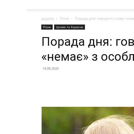
додому
Різне
Порада дня: говорите слово «не
Різне
Цікаве та Корисне
Порада дня: го
«немає» з особ
14.08.2020