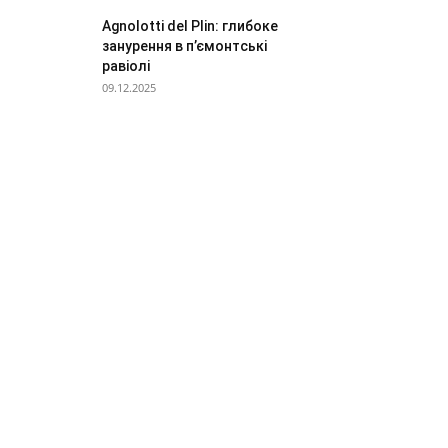
Agnolotti del Plin: глибоке
занурення в п’ємонтські
равіолі
09.12.2025