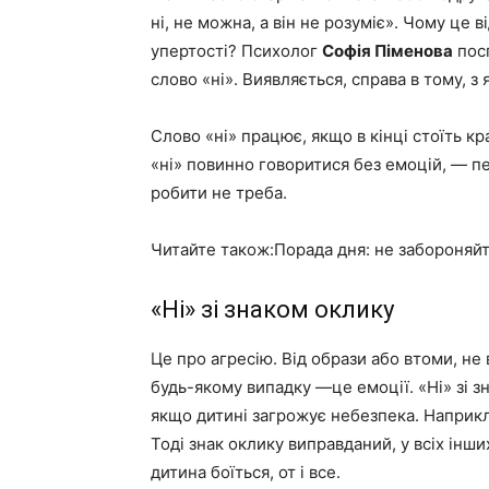
ні, не можна, а він не розуміє». Чому це
упертості? Психолог
Софія Піменова
посп
слово «ні». Виявляється, справа в тому, 
Слово «ні» працює, якщо в кінці стоїть кр
«ні» повинно говоритися без емоцій, — п
робити не треба.
Читайте також:Порада дня: не забороняйте
«Ні» зі знаком оклику
Це про агресію. Від образи або втоми, н
будь-якому випадку —це емоції. «Ні» зі 
якщо дитині загрожує небезпека. Наприкла
Тоді знак оклику виправданий, у всіх інш
дитина боїться, от і все. ⠀