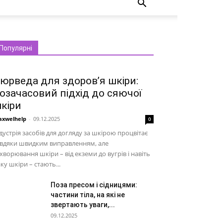
Популярні
юрведа для здоров’я шкіри:
озачасовий підхід до сяючої
кіри
xwelhelp
-
09.12.2025
0
дустрія засобів для догляду за шкірою процвітає
авдяки швидким виправленням, але
хворювання шкіри – від екземи до вугрів і навіть
ку шкіри – стають...
Поза пресом і сідницями:
частини тіла, на які не
звертають уваги,...
09.12.2025