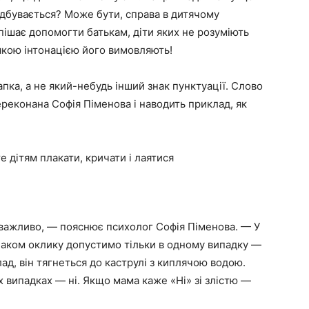
 відбувається? Може бути, справа в дитячому
ішає допомогти батькам, діти яких не розуміють
з якою інтонацією його вимовляють!
апка, а не який-небудь інший знак пунктуації. Слово
ереконана Софія Піменова і наводить приклад, як
 дітям плакати, кричати і лаятися
е важливо, — пояснює психолог Софія Піменова. — У
знаком оклику допустимо тільки в одному випадку —
д, він тягнеться до каструлі з киплячою водою.
их випадках — ні. Якщо мама каже «Ні» зі злістю —