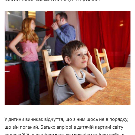
У дитини виникає відчуття, що з ним щось не в порядку,
що він поганий. Батько апріорі в дитячій картині світу
хороший! У нього формується механізм оцінки себе, з