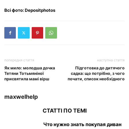
Всі фото: Depositphotos
попередня стаття
наступна стаття
Як мило: молодша дочка
Підготовка до дитячого
Тетяни Тотьмяніної
садка: що потрібно, з чого
присвятила мамі вірш
почати, список необхідного
maxwelhelp
СТАТТІ ПО ТЕМІ
Что нужно знать покупая диван