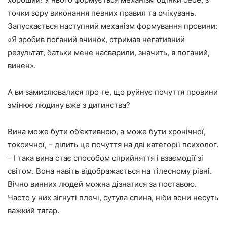
точки зору виконання певних правил та очікувань.
Запускається наступний механізм формування провини:
«Я зробив поганий вчинок, отримав негативний
результат, батьки мене насварили, значить, я поганий,
винен».⠀
А ви замислювалися про те, що руйнує почуття провини
змінює людину вже з дитинства?
Вина може бути об’єктивною, а може бути хронічної,
токсичної, – ділить це почуття на дві категорії психолог.
– І така вина стає способом сприйняття і взаємодії зі
світом. Вона навіть відображається на тілесному рівні.
Вічно винних людей можна дізнатися за поставою.
Часто у них зігнуті плечі, сутула спина, ніби вони несуть
важкий тягар.⠀