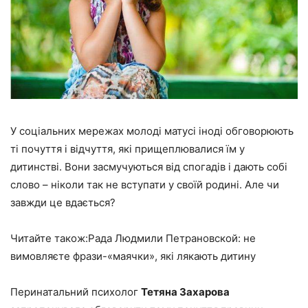
У соціальних мережах молоді матусі іноді обговорюють
ті почуття і відчуття, які прищеплювалися їм у
дитинстві. Вони засмучуються від спогадів і дають собі
слово – ніколи так не вступати у своїй родині. Але чи
завжди це вдається?
Читайте також:Рада Людмили Петрановской: не
вимовляєте фрази-«маячки», які лякають дитину
Перинатальний психолог
Тетяна Захарова