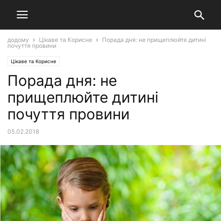
додому
Цікаве та Корисне
Порада дня: не прищеплюйте дитині
почуття провини
Цікаве та Корисне
Порада дня: не
прищеплюйте дитині
почуття провини
05.02.2018