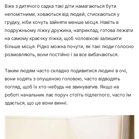
Вже з дитячого садка такі діти намагаються бути
непомітними, ховаються від людей, стискаються у
грудку, ніби хочуть зайняти менше місця. Навіть в
подружньому ліжку дружина, наприклад, готова лежати
на самому краєчку ліжка, щоб чоловікові залишити
більше місця. Рідко можна почути, як такі люди голосно
розмовляють, вони постійно і за все вибачаються.⠀
Таким людям часто складно подивитися людині в очі,
вони ходять з опущеною головою, часто відводять
погляд, щоб їх хто-небудь не звинуватив. Якщо на
роботі начальник лає поруч стоїть підлеглого, часто їм
здається, що це вони винні.