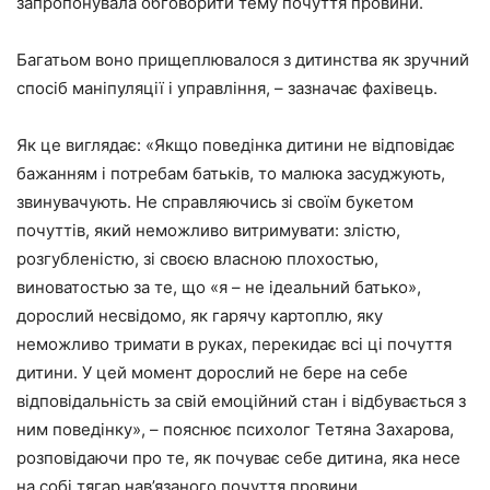
запропонувала обговорити тему почуття провини.
Багатьом воно прищеплювалося з дитинства як зручний
спосіб маніпуляції і управління, – зазначає фахівець.
Як це виглядає: «Якщо поведінка дитини не відповідає
бажанням і потребам батьків, то малюка засуджують,
звинувачують. Не справляючись зі своїм букетом
почуттів, який неможливо витримувати: злістю,
розгубленістю, зі своєю власною плохостью,
виноватостью за те, що «я – не ідеальний батько»,
дорослий несвідомо, як гарячу картоплю, яку
неможливо тримати в руках, перекидає всі ці почуття
дитини. У цей момент дорослий не бере на себе
відповідальність за свій емоційний стан і відбувається з
ним поведінку», – пояснює психолог Тетяна Захарова,
розповідаючи про те, як почуває себе дитина, яка несе
на собі тягар нав’язаного почуття провини.