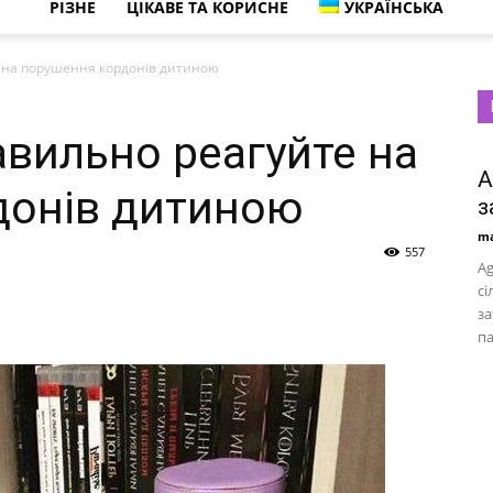
РІЗНЕ
ЦІКАВЕ ТА КОРИСНЕ
УКРАЇНСЬКА
е на порушення кордонів дитиною
авильно реагуйте на
A
донів дитиною
з
ma
557
Ag
сі
за
па