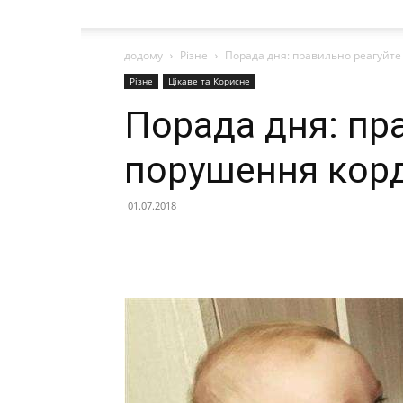
додому
Різне
Порада дня: правильно реагуйт
Різне
Цікаве та Корисне
Порада дня: пр
порушення кор
01.07.2018