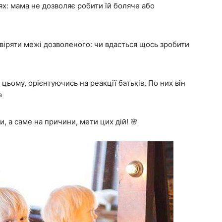
дях: мама не дозволяє робити їй боляче або
віряти межі дозволеного: чи вдасться щось зробити
 цьому, орієнтуючись на реакції батьків. По них він

, а саме на причини, мети цих дій! 🌸