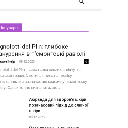
Популярні
gnolotti del Plin: глибоке
анурення в п’ємонтські равіолі
xwelhelp
-
09.12.2025
0
nolotti del Plin – сама назва викликає відчуття
льської традиції, посилаючись на техніку
тискання, яка визначає цю класичну п’ємонтську
сту. Однак точно визначити, що...
Аюрведа для здоров’я шкіри:
позачасовий підхід до сяючої
шкіри
09.12.2025