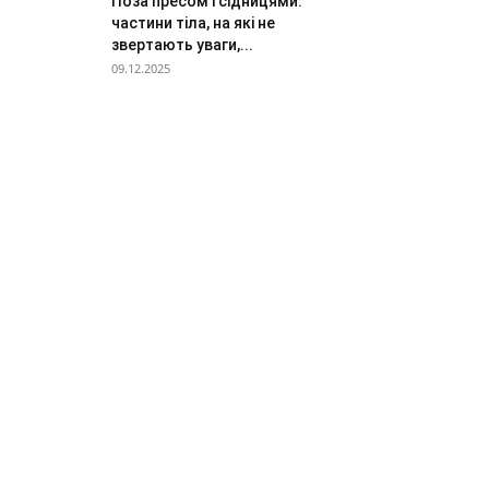
Поза пресом і сідницями:
частини тіла, на які не
звертають уваги,...
09.12.2025