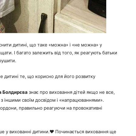
нити дитині, що таке «можна» і «не можна» у
ищати. І багато залежить від того, як реагують батьки
орушити.
е дитині те, що корисно для його розвитку
а Болдирєва
знає про виховання дітей якщо не все,
я з іншими своїм досвідом і «напрацюваннями».
 кордони, правильно реагуючи на провокативні
ше у вихованні дитини.❤ Починається виховання ще