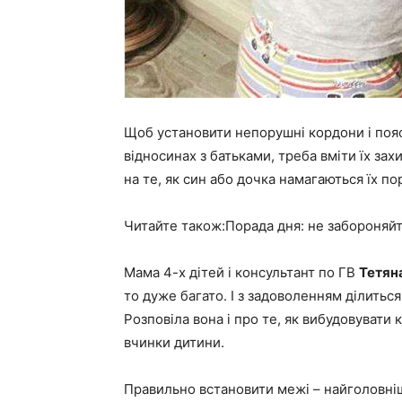
Щоб установити непорушні кордони і пояс
відносинах з батьками, треба вміти їх зах
на те, як син або дочка намагаються їх п
Читайте також:Порада дня: не забороняйт
Мама 4-х дітей і консультант по ГВ
Тетян
то дуже багато. І з задоволенням ділитьс
Розповіла вона і про те, як вибудовувати
вчинки дитини.
Правильно встановити межі – найголовні