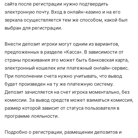
сайта после регистрации нужно подтвердить
электронную почту. Вход в онлайн-казино и на его
зеркала осуществляется тем же способом, какой был
выбран для регистрации.
Внести депозит игроки могут одним из вариантов,
предложенных в разделе «Касса». В зависимости от
страны проживания это может быть банковская карта,
электронный кошелек или платежный онлайн-сервис.
При пополнении счета нужно учитывать, что вывод
будет произведен на ту же платежную систему.
Депозит зачисляется на счет игрока моментально, без
комиссии. За вывод средств может взиматься комиссия,
размер которой зависит от статуса пользователя в
программе лояльности.
Подробно о регистрации, размещении депозитов и