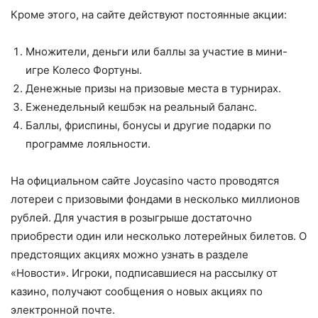
Кроме этого, на сайте действуют постоянные акции:
Множители, деньги или баллы за участие в мини-
игре Колесо Фортуны.
Денежные призы на призовые места в турнирах.
Еженедельный кешбэк на реальный баланс.
Баллы, фриспины, бонусы и другие подарки по
программе лояльности.
На официальном сайте Joycasino часто проводятся
лотереи с призовыми фондами в несколько миллионов
рублей. Для участия в розыгрыше достаточно
приобрести один или несколько лотерейных билетов. О
предстоящих акциях можно узнать в разделе
«Новости». Игроки, подписавшиеся на рассылку от
казино, получают сообщения о новых акциях по
электронной почте.