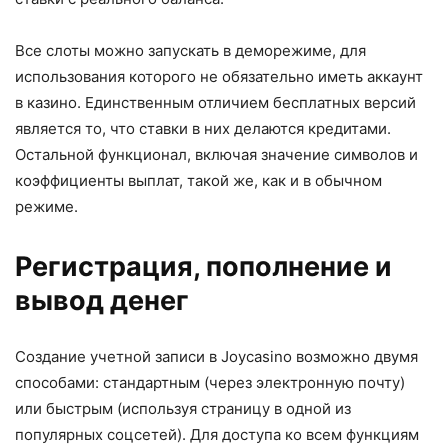
Все слоты можно запускать в деморежиме, для
использования которого не обязательно иметь аккаунт
в казино. Единственным отличием бесплатных версий
является то, что ставки в них делаются кредитами.
Остальной функционал, включая значение символов и
коэффициенты выплат, такой же, как и в обычном
режиме.
Регистрация, пополнение и
вывод денег
Создание учетной записи в Joycasino возможно двумя
способами: стандартным (через электронную почту)
или быстрым (используя страницу в одной из
популярных соцсетей). Для доступа ко всем функциям