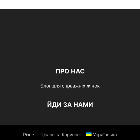
ПРО НАС
Блог для справжніх жінок
ЙДИ ЗА НАМИ
Різне
Цікаве та Корисне
Українська