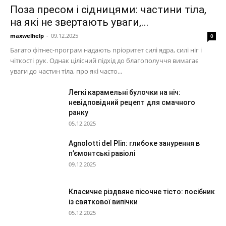
Поза пресом і сідницями: частини тіла,
на які не звертають уваги,...
maxwelhelp
-
09.12.2025
0
Багато фітнес-програм надають пріоритет силі ядра, силі ніг і
чіткості рук. Однак цілісний підхід до благополуччя вимагає
уваги до частин тіла, про які часто...
Легкі карамельні булочки на ніч:
невідповідний рецепт для смачного
ранку
05.12.2025
Agnolotti del Plin: глибоке занурення в
п’ємонтські равіолі
09.12.2025
Класичне різдвяне пісочне тісто: посібник
із святкової випічки
05.12.2025