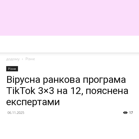
WE
додому
Різне
Різне
Вірусна ранкова програма
TikTok 3×3 на 12, пояснена
експертами
06.11.2025
17