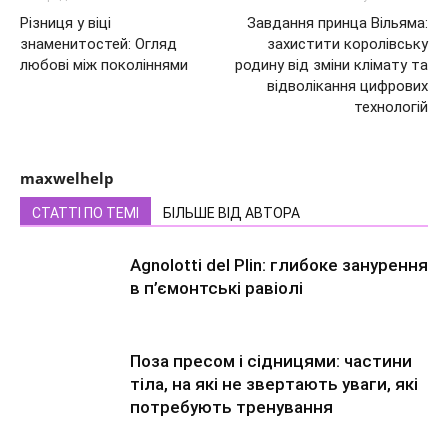
Різниця у віці
Завдання принца Вільяма:
знаменитостей: Огляд
захистити королівську
любові між поколіннями
родину від зміни клімату та
відволікання цифрових
технологій
maxwelhelp
СТАТТІ ПО ТЕМІ
БІЛЬШЕ ВІД АВТОРА
Agnolotti del Plin: глибоке занурення
в п’ємонтські равіолі
Поза пресом і сідницями: частини
тіла, на які не звертають уваги, які
потребують тренування