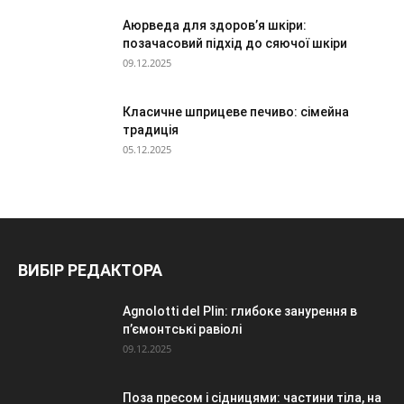
Аюрведа для здоров’я шкіри:
позачасовий підхід до сяючої шкіри
09.12.2025
Класичне шприцеве печиво: сімейна
традиція
05.12.2025
ВИБІР РЕДАКТОРА
Agnolotti del Plin: глибоке занурення в
п’ємонтські равіолі
09.12.2025
Поза пресом і сідницями: частини тіла, на