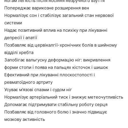
ногам легкість після носіння незручного взуття
Попереджає варикозне розширення вен
Нормалізує сон і стабілізує загальний стан нервової
системи
Надає позитивний вплив на психіку при лікуванні
депресії і апатії
Позбавляє від цервікалгії-хронічних болів в шийному
відділі хребта
Запобігає вальгусну деформацію ніг: викривлення
форми стопи і поява на пальцях кісточок і шишок
Ефективний при лікуванні плоскостопості і
ревматоїдного артриту
Усуває м’язові спазми і судом ніг
Нормалізує артеріальний тиск і знижує метеочутливість
Допомагає підтримувати стабільну роботу серця
Позбавляє від головного болю і значно підвищує
мозкову активність