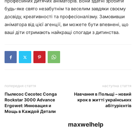
професійних дитячих аніматорів. Вони здатні зробити
будь-яке свято незабутнім та веселим завдяки своєму
досвіду, креативності та професіоналізму. Замовивши
аніматора від цієї агенції, ви можете бути впевнені, що
ваші діти отримають найкращі спогади з дитинства.
попередня стаття
наступна стаття
Пылесос Cecotec Conga
Навчання в Польщі – новий
Rockstar 3000 Advance
крок в житті українських
Ergowet: Инновация и
абітурієнтів
Мощь в Каждой Детали
maxwelhelp