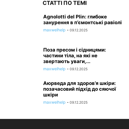
СТАТТІ ПО ТЕМІ
Agnolotti del Plin: глибоке
занурення в п’ємонтські равіолі
maxwelhelp
-
09.12.2025
Поза пресом і сідницями:
частини тіла, на які не
звертають уваги,...
maxwelhelp
-
09.12.2025
Аюрведа для здоров’я шкіри:
позачасовий підхід до сяючої
шкіри
maxwelhelp
-
09.12.2025