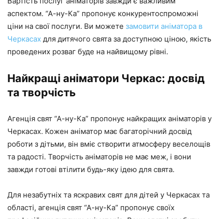
Вартість послуг аніматорів завжди є важливим
аспектом. “А-ну-Ка” пропонує конкурентоспроможні
ціни на свої послуги. Ви можете
замовити аніматора в
Черкасах
для дитячого свята за доступною ціною, якість
проведених розваг буде на найвищому рівні.
Найкращі аніматори Черкас: досвід
та творчість
Агенція свят “А-ну-Ка” пропонує найкращих аніматорів у
Черкасах. Кожен аніматор має багаторічний досвід
роботи з дітьми, він вміє створити атмосферу веселощів
та радості. Творчість аніматорів не має меж, і вони
завжди готові втілити будь-яку ідею для свята.
Для незабутніх та яскравих свят для дітей у Черкасах та
області, агенція свят “А-ну-Ка” пропонує своїх