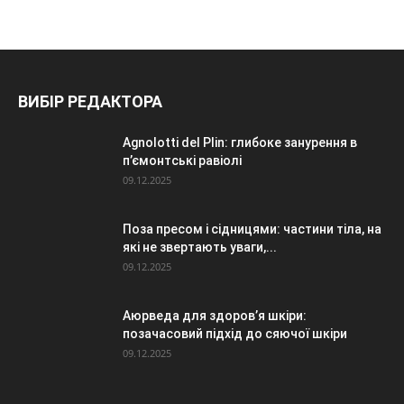
ВИБІР РЕДАКТОРА
Agnolotti del Plin: глибоке занурення в
п’ємонтські равіолі
09.12.2025
Поза пресом і сідницями: частини тіла, на
які не звертають уваги,...
09.12.2025
Аюрведа для здоров’я шкіри:
позачасовий підхід до сяючої шкіри
09.12.2025