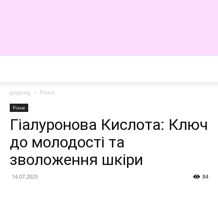
WE
додому
Різне
Різне
Гіалуронова Кислота: Ключ
до молодості та
зволоження шкіри
14.07.2025
84