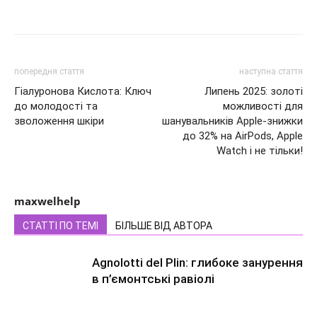
попередня стаття
наступна стаття
Гіалуронова Кислота: Ключ
Липень 2025: золоті
до молодості та
можливості для
зволоження шкіри
шанувальників Apple-знижки
до 32% на AirPods, Apple
Watch і не тільки!
maxwelhelp
СТАТТІ ПО ТЕМІ
БІЛЬШЕ ВІД АВТОРА
Agnolotti del Plin: глибоке занурення
в п’ємонтські равіолі