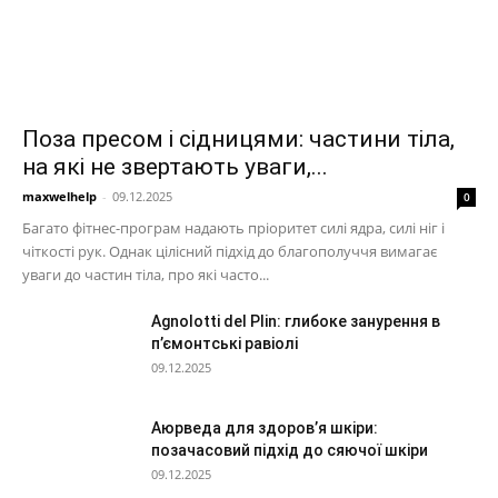
Поза пресом і сідницями: частини тіла,
на які не звертають уваги,...
maxwelhelp
-
09.12.2025
0
Багато фітнес-програм надають пріоритет силі ядра, силі ніг і
чіткості рук. Однак цілісний підхід до благополуччя вимагає
уваги до частин тіла, про які часто...
Agnolotti del Plin: глибоке занурення в
п’ємонтські равіолі
09.12.2025
Аюрведа для здоров’я шкіри:
позачасовий підхід до сяючої шкіри
09.12.2025