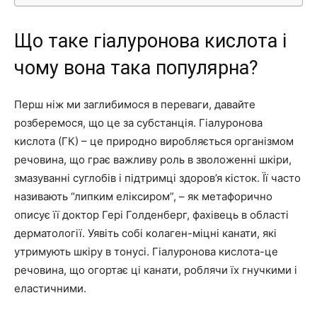
Що таке гіалуронова кислота і
чому вона така популярна?
Перш ніж ми заглибимося в переваги, давайте
розберемося, що це за субстанція. Гіалуронова
кислота (ГК) – це природно виробляється організмом
речовина, що грає важливу роль в зволоженні шкіри,
змазуванні суглобів і підтримці здоров’я кісток. Її часто
називають “липким еліксиром”, – як метафорично
описує її доктор Гері Голденберг, фахівець в області
дерматології. Уявіть собі колаген-міцні канати, які
утримують шкіру в тонусі. Гіалуронова кислота-це
речовина, що огортає ці канати, роблячи їх гнучкими і
еластичними.