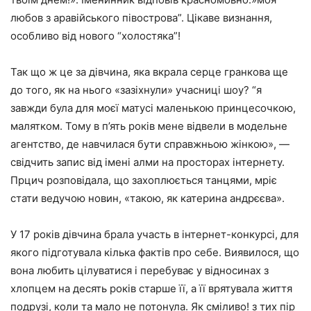
любов з аравійського півострова”. Цікаве визнання,
особливо від нового “холостяка”!
Так що ж це за дівчина, яка вкрала серце гранкова ще
до того, як на нього «зазіхнули» учасниці шоу? “я
завжди була для моєї матусі маленькою принцесочкою,
малятком. Тому в п’ять років мене відвели в модельне
агентство, де навчилася бути справжньою жінкою», —
свідчить запис від імені алми на просторах інтернету.
Прцич розповідала, що захоплюється танцями, мріє
стати ведучою новин, «такою, як катерина андрєєва».
У 17 років дівчина брала участь в інтернет-конкурсі, для
якого підготувала кілька фактів про себе. Виявилося, що
вона любить цілуватися і перебуває у відносинах з
хлопцем на десять років старше її, а її врятувала життя
подрузі, коли та мало не потонула. Як сміливо! з тих пір