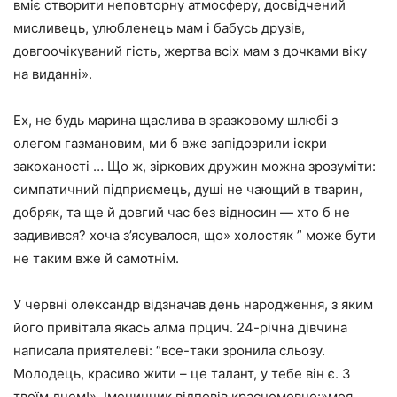
вміє створити неповторну атмосферу, досвідчений
мисливець, улюбленець мам і бабусь друзів,
довгоочікуваний гість, жертва всіх мам з дочками віку
на виданні».
Ех, не будь марина щаслива в зразковому шлюбі з
олегом газмановим, ми б вже запідозрили іскри
закоханості … Що ж, зіркових дружин можна зрозуміти:
симпатичний підприємець, душі не чающий в тварин,
добряк, та ще й довгий час без відносин — хто б не
задивився? хоча з’ясувалося, що» холостяк ” може бути
не таким вже й самотнім.
У червні олександр відзначав день народження, з яким
його привітала якась алма прцич. 24-річна дівчина
написала приятелеві: “все-таки зронила сльозу.
Молодець, красиво жити – це талант, у тебе він є. З
твоїм днем!». Іменинник відповів красномовно:»моя