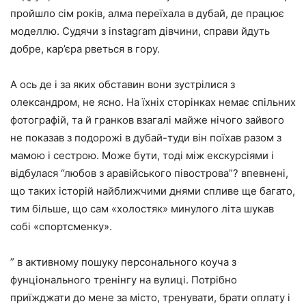
пройшло сім років, алма переїхала в дубай, де працює
моделлю. Судячи з instagram дівчини, справи йдуть
добре, кар’єра рветься в гору.
А ось де і за яких обставин вони зустрілися з
олександром, не ясно. На їхніх сторінках немає спільних
фотографій, та й гранков взагалі майже нічого зайвого
не показав з подорожі в дубай-туди він поїхав разом з
мамою і сестрою. Може бути, тоді між екскурсіями і
відбулася “любов з аравійського півострова”? впевнені,
що таких історій найближчими днями спливе ще багато,
тим більше, що сам «холостяк» минулого літа шукав
собі «спортсменку».
” в активному пошуку персонального коуча з
фунціонального тренінгу на вулиці. Потрібно
приїжджати до мене за місто, тренувати, брати оплату і