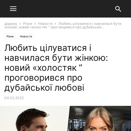
додому
Різне
Новости
Любить цілуватися і навчилася бути
жінкою: новий «холостяк ” проговорився про дубайської...
Різне
Новости
Любить цілуватися і
навчилася бути жінкою:
новий «холостяк ”
проговорився про
дубайської любові
04.02.2022