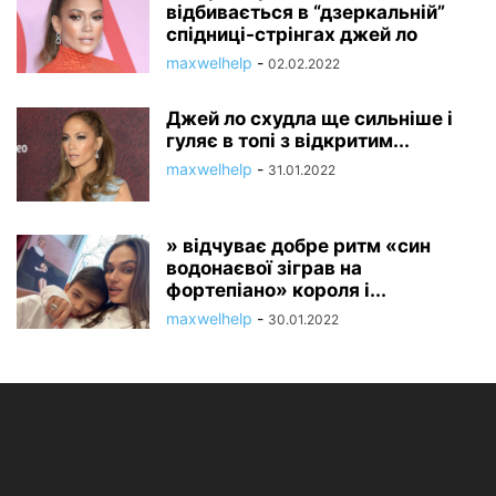
відбивається в “дзеркальній”
спідниці-стрінгах джей ло
maxwelhelp
-
02.02.2022
Джей ло схудла ще сильніше і
гуляє в топі з відкритим...
maxwelhelp
-
31.01.2022
» відчуває добре ритм «син
водонаєвої зіграв на
фортепіано» короля і...
maxwelhelp
-
30.01.2022