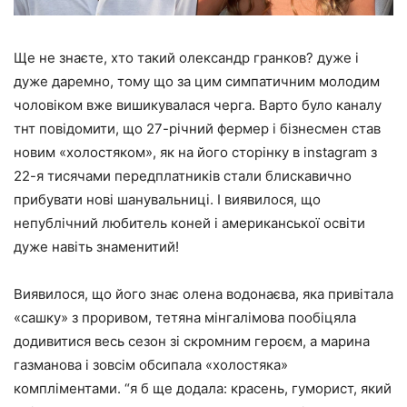
Ще не знаєте, хто такий олександр гранков? дуже і
дуже даремно, тому що за цим симпатичним молодим
чоловіком вже вишикувалася черга. Варто було каналу
тнт повідомити, що 27-річний фермер і бізнесмен став
новим «холостяком», як на його сторінку в instagram з
22-я тисячами передплатників стали блискавично
прибувати нові шанувальниці. І виявилося, що
непублічний любитель коней і американської освіти
дуже навіть знаменитий!
Виявилося, що його знає олена водонаєва, яка привітала
«сашку» з проривом, тетяна мінгалімова пообіцяла
додивитися весь сезон зі скромним героєм, а марина
газманова і зовсім обсипала «холостяка»
компліментами. “я б ще додала: красень, гуморист, який