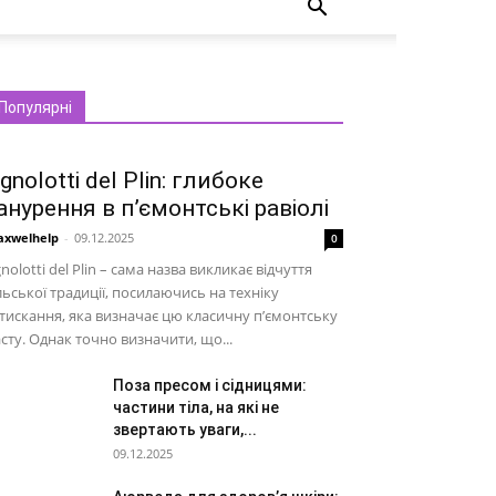
Популярні
gnolotti del Plin: глибоке
анурення в п’ємонтські равіолі
xwelhelp
-
09.12.2025
0
nolotti del Plin – сама назва викликає відчуття
льської традиції, посилаючись на техніку
тискання, яка визначає цю класичну п’ємонтську
сту. Однак точно визначити, що...
Поза пресом і сідницями:
частини тіла, на які не
звертають уваги,...
09.12.2025