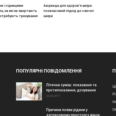
м і сідницями:
Аюрведа для здоров’я шкіри:
ла, на які не звертають
позачасовий підхід до сяючої
 потребують тренування
шкіри
ПОПУЛЯРНІ ПОВІДОМЛЕННЯ
П
Літична суміш: показання та
Ц
протипоказання, дозування
Р
26.04.2017
Н
О
Причини появи рідини у
дугласовому просторі у жінок