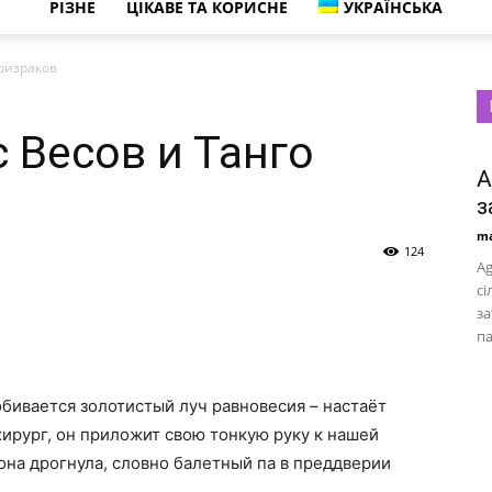
РІЗНЕ
ЦІКАВЕ ТА КОРИСНЕ
УКРАЇНСЬКА
Призраков
 Весов и Танго
A
з
ma
124
Ag
сі
за
па
бивается золотистый луч равновесия – настаёт
хирург, он приложит свою тонкую руку к нашей
она дрогнула, словно балетный па в преддверии