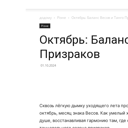
додому
Різне
Октябрь: Баланс Весов и Танго 
Різне
Октябрь: Баланс
Призраков
01.10.2024
Сквозь лёгкую дымку уходящего лета про
октябрь, месяц знака Весов. Как умелый 
душе, восстанавливая гармонию там, где 
танцевального сезона призраков.