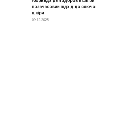
Аюрведа для здоров’я шкіри:
позачасовий підхід до сяючої
шкіри
09.12.2025