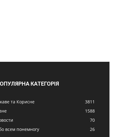
ОПУЛЯРНА КАТЕГОРІЯ
ікаве та Корисне
3811
ізне
1588
овости
70
бо всем понемногу
26