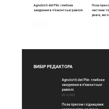
Agnolotti del Plin: глибоке
Поза пресо
занурення в п’ємонтські равіолі
частини ті
уваги, які
ВИБІР РЕДАКТОРА
Agnolotti del Plin: глибоке
занурення в п’ємонтські
равіолі
09.12.2025
Поза пресом і сідницями: