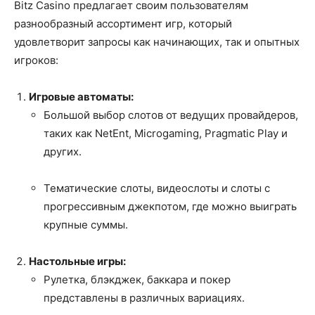
Bitz Casino предлагает своим пользователям
разнообразный ассортимент игр, который
удовлетворит запросы как начинающих, так и опытных
игроков:
Игровые автоматы:
Большой выбор слотов от ведущих провайдеров,
таких как NetEnt, Microgaming, Pragmatic Play и
других.
Тематические слоты, видеослоты и слоты с
прогрессивным джекпотом, где можно выиграть
крупные суммы.
Настольные игры:
Рулетка, блэкджек, баккара и покер
представлены в различных вариациях.