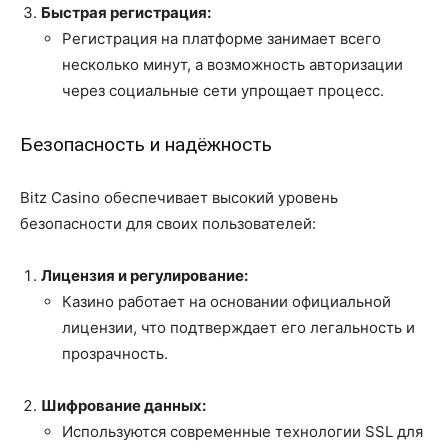
Быстрая регистрация:
Регистрация на платформе занимает всего
несколько минут, а возможность авторизации
через социальные сети упрощает процесс.
Безопасность и надёжность
Bitz Casino обеспечивает высокий уровень
безопасности для своих пользователей:
Лицензия и регулирование:
Казино работает на основании официальной
лицензии, что подтверждает его легальность и
прозрачность.
Шифрование данных:
Используются современные технологии SSL для