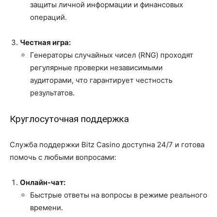
защиты личной информации и финансовых
операций.
Честная игра:
Генераторы случайных чисел (RNG) проходят
регулярные проверки независимыми
аудиторами, что гарантирует честность
результатов.
Круглосуточная поддержка
Служба поддержки Bitz Casino доступна 24/7 и готова
помочь с любыми вопросами:
Онлайн-чат:
Быстрые ответы на вопросы в режиме реального
времени.