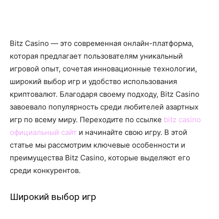
Bitz Casino — это современная онлайн-платформа,
которая предлагает пользователям уникальный
игровой опыт, сочетая инновационные технологии,
широкий выбор игр и удобство использования
криптовалют. Благодаря своему подходу, Bitz Casino
завоевало популярность среди любителей азартных
игр по всему миру. Переходите по ссылке
bitz casino
официальный сайт
и начинайте свою игру. В этой
статье мы рассмотрим ключевые особенности и
преимущества Bitz Casino, которые выделяют его
среди конкурентов.
Широкий выбор игр