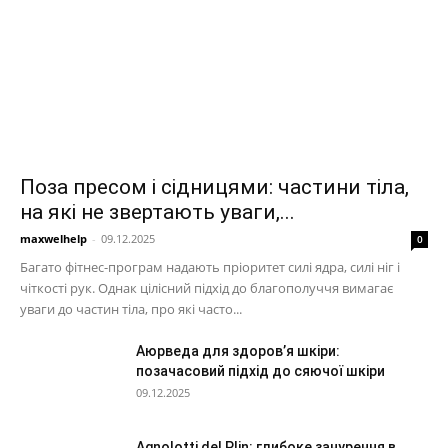
Поза пресом і сідницями: частини тіла,
на які не звертають уваги,...
maxwelhelp
-
09.12.2025
0
Багато фітнес-програм надають пріоритет силі ядра, силі ніг і
чіткості рук. Однак цілісний підхід до благополуччя вимагає
уваги до частин тіла, про які часто...
Аюрведа для здоров’я шкіри:
позачасовий підхід до сяючої шкіри
09.12.2025
Agnolotti del Plin: глибоке занурення в