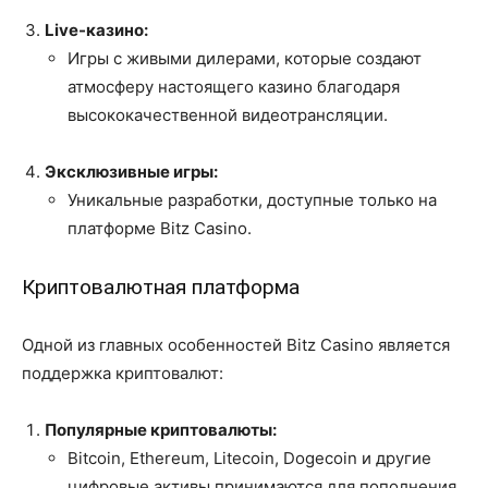
Live-казино:
Игры с живыми дилерами, которые создают
атмосферу настоящего казино благодаря
высококачественной видеотрансляции.
Эксклюзивные игры:
Уникальные разработки, доступные только на
платформе Bitz Casino.
Криптовалютная платформа
Одной из главных особенностей Bitz Casino является
поддержка криптовалют:
Популярные криптовалюты:
Bitcoin, Ethereum, Litecoin, Dogecoin и другие
цифровые активы принимаются для пополнения