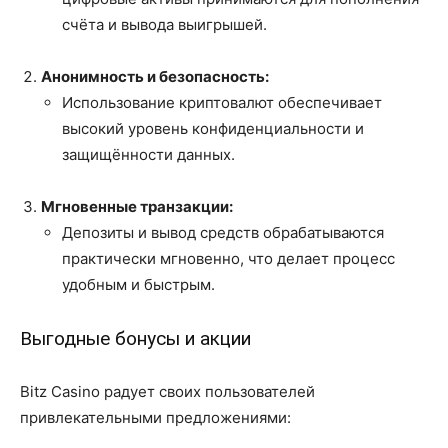
счёта и вывода выигрышей.
Анонимность и безопасность:
Использование криптовалют обеспечивает
высокий уровень конфиденциальности и
защищённости данных.
Мгновенные транзакции:
Депозиты и вывод средств обрабатываются
практически мгновенно, что делает процесс
удобным и быстрым.
Выгодные бонусы и акции
Bitz Casino радует своих пользователей
привлекательными предложениями: